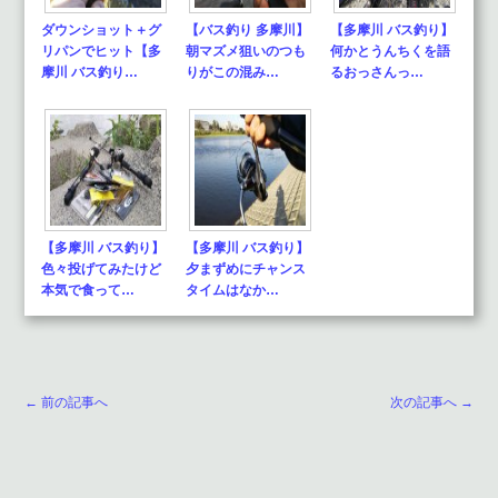
ダウンショット＋グ
【バス釣り 多摩川】
【多摩川 バス釣り】
リパンでヒット【多
朝マズメ狙いのつも
何かとうんちくを語
摩川 バス釣り…
りがこの混み…
るおっさんっ…
【多摩川 バス釣り】
【多摩川 バス釣り】
色々投げてみたけど
夕まずめにチャンス
本気で食って…
タイムはなか…
← 前の記事へ
次の記事へ →