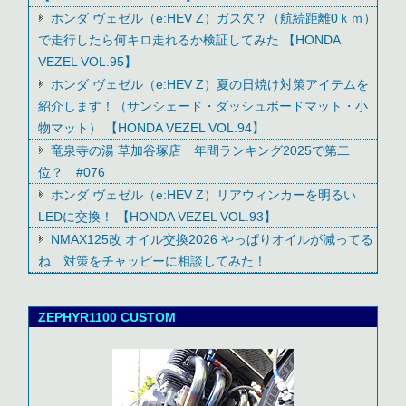
ホンダ ヴェゼル（e:HEV Z）ガス欠？（航続距離0ｋｍ）
で走行したら何キロ走れるか検証してみた 【HONDA
VEZEL VOL.95】
ホンダ ヴェゼル（e:HEV Z）夏の日焼け対策アイテムを
紹介します！（サンシェード・ダッシュボードマット・小
物マット） 【HONDA VEZEL VOL.94】
竜泉寺の湯 草加谷塚店 年間ランキング2025で第二
位？ #076
ホンダ ヴェゼル（e:HEV Z）リアウィンカーを明るい
LEDに交換！ 【HONDA VEZEL VOL.93】
NMAX125改 オイル交換2026 やっぱりオイルが減ってる
ね 対策をチャッピーに相談してみた！
ZEPHYR1100 CUSTOM