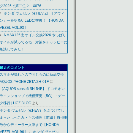
グ2025で第二位？ #076
ホンダ ヴェゼル（e:HEV Z）リアウィ
ンカーを明るいLEDに交換！ 【HONDA
VEZEL VOL.93】
NMAX125改 オイル交換2026 やっぱり
オイルが減ってるね 対策をチャッピーに
相談してみた！
最近のコメント
スマホが壊れたので同じものに新品交換
AQUOS PHONE ZETA SH-01F
に
【AQUOS sense6 SH-54B】 ドコモオン
ラインショップで機種変更（5G）・デー
タ移行 | HCZ BLOG
より
ホンダ ヴェゼル（e:HEV）をぶつけてし
まった…へこみ・キズ修理【前編】自損事
故からディーラー入庫まで【HONDA
VEZEL VOL.96】
に
ホンダ ヴェゼル