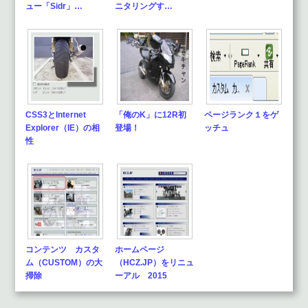
ュー「Sidr」…
ニタリングす…
CSS3とInternet
「俺のK」に12R初
ページランク１をゲ
Explorer（IE）の相
登場！
ッチュ
性
コンテンツ カスタ
ホームページ
ム（CUSTOM）の大
（HCZ.JP）をリニュ
掃除
ーアル 2015