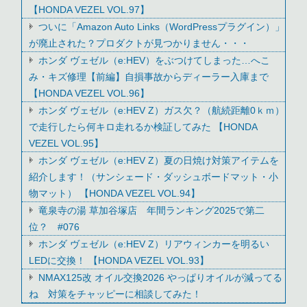
【HONDA VEZEL VOL.97】
ついに「Amazon Auto Links（WordPressプラグイン）」
が廃止された？プロダクトが見つかりません・・・
ホンダ ヴェゼル（e:HEV）をぶつけてしまった…へこ
み・キズ修理【前編】自損事故からディーラー入庫まで
【HONDA VEZEL VOL.96】
ホンダ ヴェゼル（e:HEV Z）ガス欠？（航続距離0ｋｍ）
で走行したら何キロ走れるか検証してみた 【HONDA
VEZEL VOL.95】
ホンダ ヴェゼル（e:HEV Z）夏の日焼け対策アイテムを
紹介します！（サンシェード・ダッシュボードマット・小
物マット） 【HONDA VEZEL VOL.94】
竜泉寺の湯 草加谷塚店 年間ランキング2025で第二
位？ #076
ホンダ ヴェゼル（e:HEV Z）リアウィンカーを明るい
LEDに交換！ 【HONDA VEZEL VOL.93】
NMAX125改 オイル交換2026 やっぱりオイルが減ってる
ね 対策をチャッピーに相談してみた！