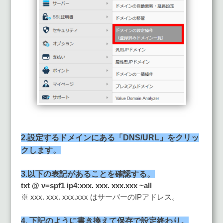
2.設定するドメインにある「DNS/URL」をクリッ
クします。
3.以下の表記があることを確認する。
txt @ v=spf1 ip4:xxx. xxx. xxx.xxx ~all
※ xxx. xxx. xxx.xxx はサーバーのIPアドレス。
4. 下記のように書き換えて保存で設定終わり。