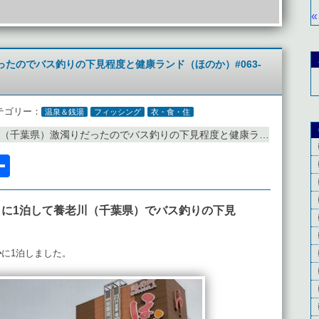
«
たのでバス釣りの下見程度と健康ランド（ほのか）#063-
テゴリー：
温泉＆銭湯
フィッシング
衣・食・住
千葉県）激濁りだったのでバス釣りの下見程度と健康ランド（ほのか）#063-02
l
acebook
共
有
に1泊して養老川（千葉県）でバス釣りの下見
か
に1泊しました。