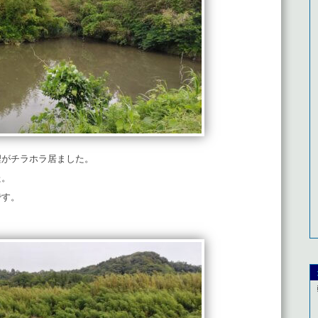
鯉がチラホラ居ました。
た。
です。