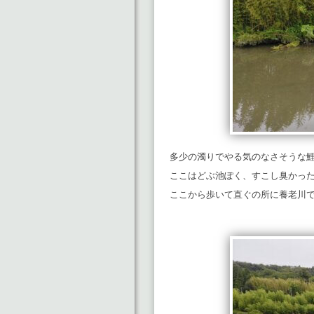
多少の濁りでやる気のなさそうな
ここはどぶ池ぽく、すこし臭かっ
ここから歩いて直ぐの所に養老川