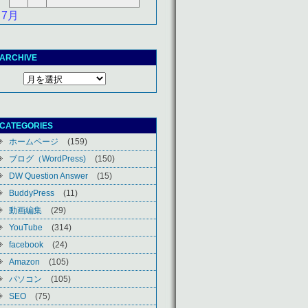
 7月
ARCHIVE
CATEGORIES
ホームページ
(159)
ブログ（WordPress)
(150)
DW Question Answer
(15)
BuddyPress
(11)
動画編集
(29)
YouTube
(314)
facebook
(24)
Amazon
(105)
パソコン
(105)
SEO
(75)