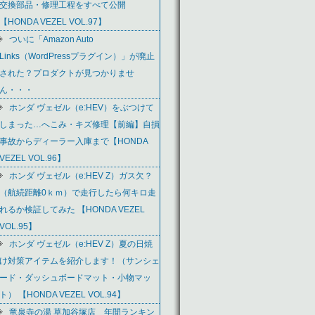
交換部品・修理工程をすべて公開
【HONDA VEZEL VOL.97】
ついに「Amazon Auto
Links（WordPressプラグイン）」が廃止
された？プロダクトが見つかりませ
ん・・・
ホンダ ヴェゼル（e:HEV）をぶつけて
しまった…へこみ・キズ修理【前編】自損
事故からディーラー入庫まで【HONDA
VEZEL VOL.96】
ホンダ ヴェゼル（e:HEV Z）ガス欠？
（航続距離0ｋｍ）で走行したら何キロ走
れるか検証してみた 【HONDA VEZEL
VOL.95】
ホンダ ヴェゼル（e:HEV Z）夏の日焼
け対策アイテムを紹介します！（サンシェ
ード・ダッシュボードマット・小物マッ
ト） 【HONDA VEZEL VOL.94】
竜泉寺の湯 草加谷塚店 年間ランキン