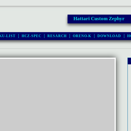
Hattari Custom Zephyr
KU-LIST
HCZ-SPEC
RESARCH
ORENO-K
DOWNLOAD
H