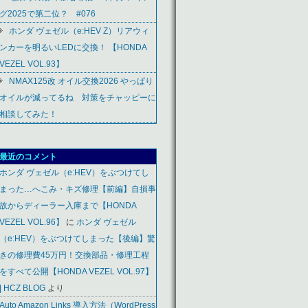
グ2025で第二位？ #076
ホンダ ヴェゼル（e:HEV Z）リアウィ
ンカーを明るいLEDに交換！ 【HONDA
VEZEL VOL.93】
NMAX125改 オイル交換2026 やっぱり
オイルが減ってるね 対策をチャッピーに
相談してみた！
最近のコメント
ホンダ ヴェゼル（e:HEV）をぶつけてし
まった…へこみ・キズ修理【前編】自損事
故からディーラー入庫まで【HONDA
VEZEL VOL.96】
に
ホンダ ヴェゼル
（e:HEV）をぶつけてしまった【後編】驚
きの修理費45万円！交換部品・修理工程
をすべて公開【HONDA VEZEL VOL.97】
| HCZ BLOG
より
Auto Amazon Links 導入方法（WordPress