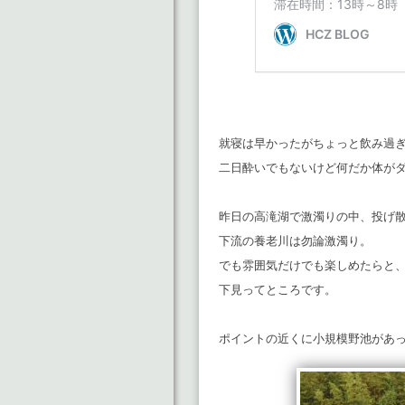
就寝は早かったがちょっと飲み過
二日酔いでもないけど何だか体が
昨日の高滝湖で激濁りの中、投げ
下流の養老川は勿論激濁り。
でも雰囲気だけでも楽しめたらと
下見ってところです。
ポイントの近くに小規模野池があ