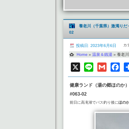
養老川（千葉県）激濁りだっ
02
カ
投稿日: 2023年6月6日
Home
»
温泉＆銭湯
»
養老川（
X
Line
Gmai
F
健康ランド（湯の郷ほのか）
#063-02
前日に高滝湖でバス釣り後に
ほの