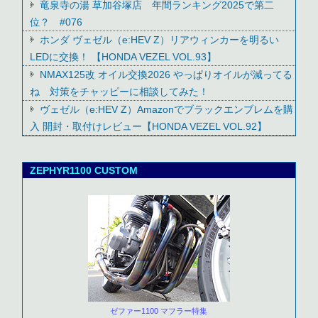
竜泉寺の湯 草加谷塚店 年間ランキング2025で第二
位？ #076
ホンダ ヴェゼル（e:HEV Z）リアウィンカーを明るい
LEDに交換！ 【HONDA VEZEL VOL.93】
NMAX125改 オイル交換2026 やっぱりオイルが減ってる
ね 対策をチャッピーに相談してみた！
ヴェゼル（e:HEV Z）Amazonでブラックエンブレムを購
入 開封・取付けレビュー【HONDA VEZEL VOL.92】
ZEPHYR1100 CUSTOM
ゼファー1100 マフラー特集