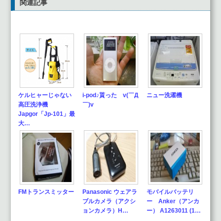
関連記事
ケルヒャーじゃない
i-pod♪貰った v(￣Д
ニュー洗濯機
高圧洗浄機
￣)v
Japgor「Jp-101」最
大…
FMトランスミッター
Panasonic ウェアラ
モバイルバッテリ
ブルカメラ（アクシ
ー Anker（アンカ
ョンカメラ）H…
ー） A1263011 (1…