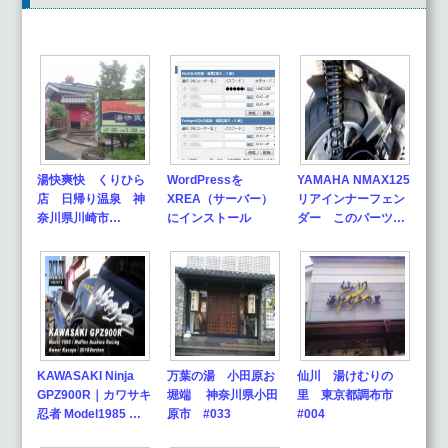
湯快爽快 くりひら
WordPressを
YAMAHA NMAX125
店 日帰り温泉 神
XREA（サーバー）
リアインナーフェン
奈川県川崎市…
にインストール
ダー このパーツ…
KAWASAKI Ninja
万葉の湯 小田原お
仙川 湯けむりの
GPZ900R｜カワサキ
堀端 神奈川県小田
里 東京都調布市
忍者 Model1985 …
原市 #033
#004