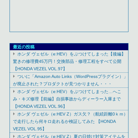
最近の投稿
ホンダ ヴェゼル（e:HEV）をぶつけてしまった【後編】
驚きの修理費45万円！交換部品・修理工程をすべて公開
【HONDA VEZEL VOL.97】
ついに「Amazon Auto Links（WordPressプラグイン）」
が廃止された？プロダクトが見つかりません・・・
ホンダ ヴェゼル（e:HEV）をぶつけてしまった…へこ
み・キズ修理【前編】自損事故からディーラー入庫まで
【HONDA VEZEL VOL.96】
ホンダ ヴェゼル（e:HEV Z）ガス欠？（航続距離0ｋｍ）
で走行したら何キロ走れるか検証してみた 【HONDA
VEZEL VOL.95】
ホンダ ヴェゼル（e:HEV Z）夏の日焼け対策アイテムを