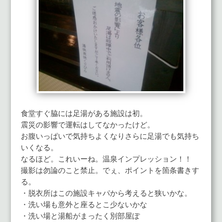
食堂すぐ脇には足湯がある施設は初。
震災の影響で運転はしてなかったけど。
お腹いっぱいで気持ちよくなりさらに足湯でも気持ち
いくなる。
なるほど。これいーね。温泉インプレッション！！
撮影は勿論のこと禁止。でぇ、ポイントを箇条書きす
る。
・脱衣所はこの施設キャパから考えると狭いかな。
・洗い場も意外と座るとこ少ないかな
・洗い場と湯船がまったく別部屋ぽ