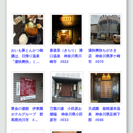
おいも豚とんかつ御
喜楽里（きらり） 溝
湯快爽快ちがさき
膳は、日帰り温泉
口温泉 神奈川県川
店 神奈川県茅ケ崎
「湯快爽快」く…
崎市 #022
市 #070
黄金の湯館 伊東園
万葉の湯 小田原お
天成園 箱根湯本温
ホテルグループ 群
堀端 神奈川県小田
泉 神奈川県足柄下
馬県渋川市 #…
原市 #033
郡 #046