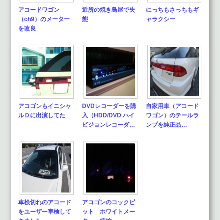
アコードワゴン
近所の焼き鳥屋で失
にっちもさっちもギ
（ch9）のメーター
態
ャラクシー
を改良
アコゴンもイニシャ
DVDレコーダーを購
自家用車（アコード
ルＤに出演してた
入（HDD/DVD ハイ
ワゴン）のテールラ
ビジョンレコーダ…
ンプを純正品…
車検切れのアコード
アコゴンのコックピ
をユーザー車検して
ット ホワイトメー