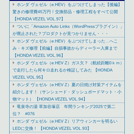
ホンダ ヴェゼル（e:HEV）をぶつけてしまった【後編】
驚きの修理費45万円！交換部品・修理工程をすべて公開
【HONDA VEZEL VOL.97】
ついに「Amazon Auto Links（WordPressプラグイン）」
が廃止された？プロダクトが見つかりません・・・
ホンダ ヴェゼル（e:HEV）をぶつけてしまった…へこ
み・キズ修理【前編】自損事故からディーラー入庫まで
【HONDA VEZEL VOL.96】
ホンダ ヴェゼル（e:HEV Z）ガス欠？（航続距離0ｋｍ）
で走行したら何キロ走れるか検証してみた 【HONDA
VEZEL VOL.95】
ホンダ ヴェゼル（e:HEV Z）夏の日焼け対策アイテムを
紹介します！（サンシェード・ダッシュボードマット・小
物マット） 【HONDA VEZEL VOL.94】
竜泉寺の湯 草加谷塚店 年間ランキング2025で第二
位？ #076
ホンダ ヴェゼル（e:HEV Z）リアウィンカーを明るい
LEDに交換！ 【HONDA VEZEL VOL.93】