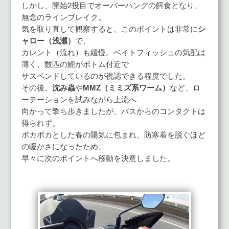
しかし、開始2投目でオーバーハングの餌食となり、
無念のラインブレイク。
気を取り直して観察すると、このポイントは非常に
シ
ャロー（浅瀬）
で、
カレント（流れ）も緩慢。ベイトフィッシュの気配は
薄く、数匹の鯉がボトム付近で
サスペンドしているのが視認できる程度でした。
その後、
沈み蟲
や
MMZ（ミミズ系ワーム）
など、ロ
ーテーションを試みながら上流へ
向かって撃ち歩きましたが、バスからのコンタクトは
得られず。
ポカポカとした春の陽気に包まれ、防寒着を脱ぐほど
の暖かさになったため、
早々に次のポイントへ移動を決意しました。