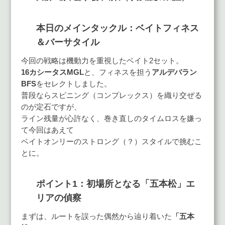
本日のメインタックル：ベイトフィネス
＆バーサタイル
今回の戦略は機動力を重視したベイト2セット。
16カシータスMGL
と、フィネスを担う
アルデバラン
BFS
をセレクトしました。
普段ならスピニング（コンプレックス）を織り交ぜる
のが定石ですが、
ライン残量が心許なく、巻き直しのタイムロスを嫌っ
て今回はあえて
ベイトオンリーのストロング（？）スタイルで挑むこ
とに。
ポイント1：初場所となる「五本松」エ
リアの偵察
まずは、ルートを誤った偶然から辿り着いた
「五本