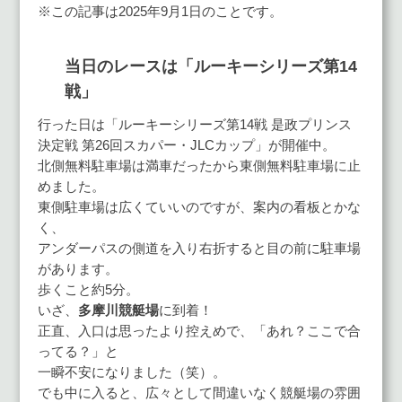
※この記事は2025年9月1日のことです。
当日のレースは「ルーキーシリーズ第14
戦」
行った日は「ルーキーシリーズ第14戦 是政プリンス
決定戦 第26回スカパー・JLCカップ」が開催中。
北側無料駐車場は満車だったから東側無料駐車場に止
めました。
東側駐車場は広くていいのですが、案内の看板とかな
く、
アンダーパスの側道を入り右折すると目の前に駐車場
があります。
歩くこと約5分。
いざ、
多摩川競艇場
に到着！
正直、入口は思ったより控えめで、「あれ？ここで合
ってる？」と
一瞬不安になりました（笑）。
でも中に入ると、広々として間違いなく競艇場の雰囲