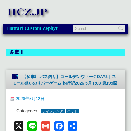
Hattari Custom Zephyr
多摩川
【多摩川 バス釣り】ゴールデンウィークDAY2｜ス
モール狙いのリバーゲーム 釣行記2026 5月 P.03 第195回
2026年5月12日
Categories |
フィッシング
ペット
X
Line
Gmail
Facebook
共