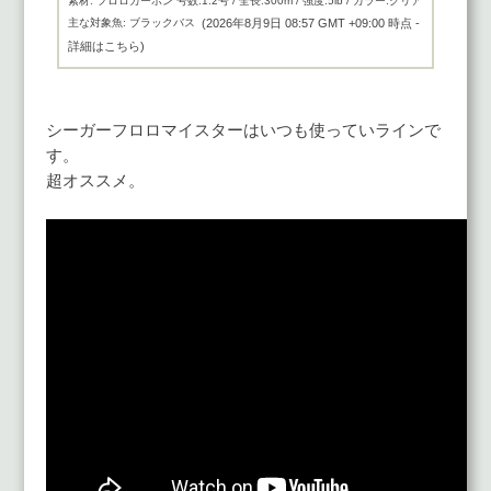
素材: フロロカーボン 号数:1.2号 / 全長:300m / 強度:5lb / カラー:クリア
(2026年8月9日 08:57 GMT +09:00 時点 -
主な対象魚: ブラックバス
詳細はこちら
)
シーガーフロロマイスターはいつも使っていラインで
す。
超オススメ。