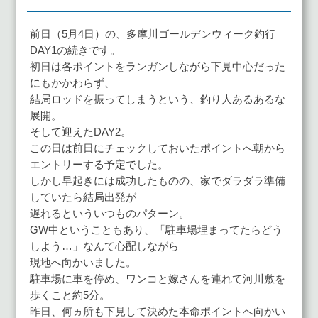
有
前日（5月4日）の、多摩川ゴールデンウィーク釣行
DAY1の続きです。
初日は各ポイントをランガンしながら下見中心だった
にもかかわらず、
結局ロッドを振ってしまうという、釣り人あるあるな
展開。
そして迎えたDAY2。
この日は前日にチェックしておいたポイントへ朝から
エントリーする予定でした。
しかし早起きには成功したものの、家でダラダラ準備
していたら結局出発が
遅れるといういつものパターン。
GW中ということもあり、「駐車場埋まってたらどう
しよう…」なんて心配しながら
現地へ向かいました。
駐車場に車を停め、ワンコと嫁さんを連れて河川敷を
歩くこと約5分。
昨日、何ヵ所も下見して決めた本命ポイントへ向かい