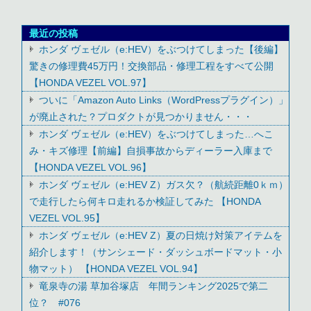
最近の投稿
ホンダ ヴェゼル（e:HEV）をぶつけてしまった【後編】
驚きの修理費45万円！交換部品・修理工程をすべて公開
【HONDA VEZEL VOL.97】
ついに「Amazon Auto Links（WordPressプラグイン）」
が廃止された？プロダクトが見つかりません・・・
ホンダ ヴェゼル（e:HEV）をぶつけてしまった…へこ
み・キズ修理【前編】自損事故からディーラー入庫まで
【HONDA VEZEL VOL.96】
ホンダ ヴェゼル（e:HEV Z）ガス欠？（航続距離0ｋｍ）
で走行したら何キロ走れるか検証してみた 【HONDA
VEZEL VOL.95】
ホンダ ヴェゼル（e:HEV Z）夏の日焼け対策アイテムを
紹介します！（サンシェード・ダッシュボードマット・小
物マット） 【HONDA VEZEL VOL.94】
竜泉寺の湯 草加谷塚店 年間ランキング2025で第二
位？ #076