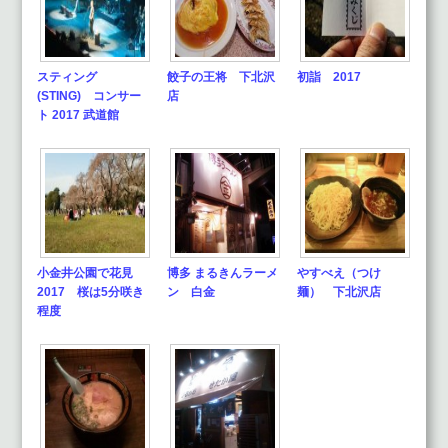
スティング
餃子の王将 下北沢
初詣 2017
(STING) コンサー
店
ト 2017 武道館
小金井公園で花見
博多 まるきんラーメ
やすべえ（つけ
2017 桜は5分咲き
ン 白金
麺） 下北沢店
程度