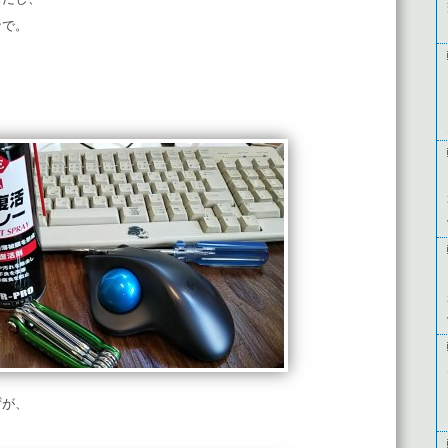
なで。
ずが、