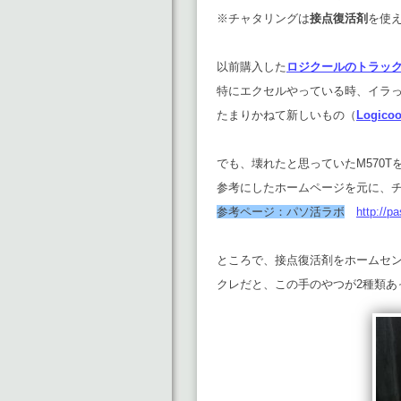
※チャタリングは
接点復活剤
を使
以前購入した
ロジクールのトラック
特にエクセルやっている時、イラ
たまりかねて新しいもの（
Logico
でも、壊れたと思っていたM570
参考にしたホームページを元に、
参考ページ：パソ活ラボ
http://p
ところで、接点復活剤をホームセ
クレだと、この手のやつが2種類あ