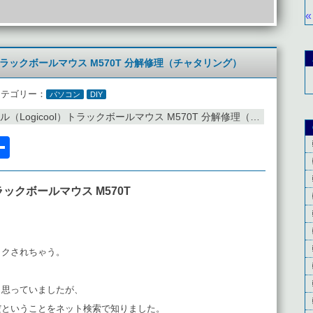
«
）トラックボールマウス M570T 分解修理（チャタリング）
カテゴリー：
パソコン
DIY
Logicool）トラックボールマウス M570T 分解修理（チャタリング）
l
acebook
共
有
ラックボールマウス M570T
ックされちゃう。
と思っていましたが、
だということをネット検索で知りました。