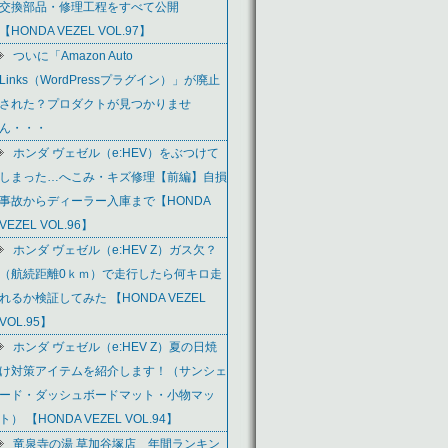
交換部品・修理工程をすべて公開
【HONDA VEZEL VOL.97】
ついに「Amazon Auto
Links（WordPressプラグイン）」が廃止
された？プロダクトが見つかりませ
ん・・・
ホンダ ヴェゼル（e:HEV）をぶつけて
しまった…へこみ・キズ修理【前編】自損
事故からディーラー入庫まで【HONDA
VEZEL VOL.96】
ホンダ ヴェゼル（e:HEV Z）ガス欠？
（航続距離0ｋｍ）で走行したら何キロ走
れるか検証してみた 【HONDA VEZEL
VOL.95】
ホンダ ヴェゼル（e:HEV Z）夏の日焼
け対策アイテムを紹介します！（サンシェ
ード・ダッシュボードマット・小物マッ
ト） 【HONDA VEZEL VOL.94】
竜泉寺の湯 草加谷塚店 年間ランキン