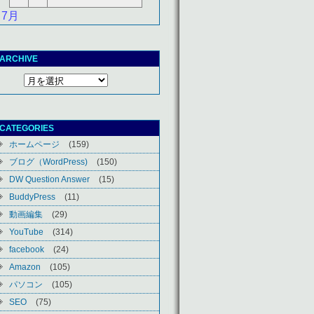
 7月
ARCHIVE
CATEGORIES
ホームページ
(159)
ブログ（WordPress)
(150)
DW Question Answer
(15)
BuddyPress
(11)
動画編集
(29)
YouTube
(314)
facebook
(24)
Amazon
(105)
パソコン
(105)
SEO
(75)