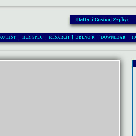
Hattari Custom Zephyr
KU-LIST
HCZ-SPEC
RESARCH
ORENO-K
DOWNLOAD
H