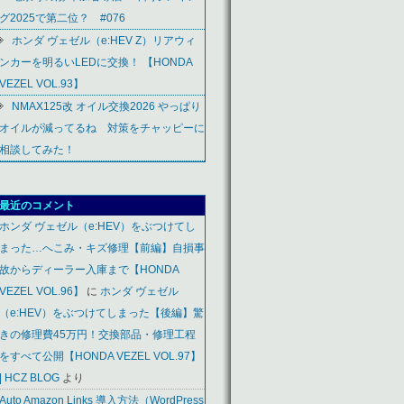
グ2025で第二位？ #076
ホンダ ヴェゼル（e:HEV Z）リアウィ
ンカーを明るいLEDに交換！ 【HONDA
VEZEL VOL.93】
NMAX125改 オイル交換2026 やっぱり
オイルが減ってるね 対策をチャッピーに
相談してみた！
最近のコメント
ホンダ ヴェゼル（e:HEV）をぶつけてし
まった…へこみ・キズ修理【前編】自損事
故からディーラー入庫まで【HONDA
VEZEL VOL.96】
に
ホンダ ヴェゼル
（e:HEV）をぶつけてしまった【後編】驚
きの修理費45万円！交換部品・修理工程
をすべて公開【HONDA VEZEL VOL.97】
| HCZ BLOG
より
Auto Amazon Links 導入方法（WordPress