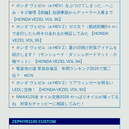
ホンダ ヴェゼル（e:HEV）をぶつけてしまった…へこ
み・キズ修理【前編】自損事故からディーラー入庫まで
【HONDA VEZEL VOL.96】
ホンダ ヴェゼル（e:HEV Z）ガス欠？（航続距離0ｋｍ）
で走行したら何キロ走れるか検証してみた 【HONDA
VEZEL VOL.95】
ホンダ ヴェゼル（e:HEV Z）夏の日焼け対策アイテムを
紹介します！（サンシェード・ダッシュボードマット・小
物マット） 【HONDA VEZEL VOL.94】
竜泉寺の湯 草加谷塚店 年間ランキング2025で第二
位？ #076
ホンダ ヴェゼル（e:HEV Z）リアウィンカーを明るい
LEDに交換！ 【HONDA VEZEL VOL.93】
NMAX125改 オイル交換2026 やっぱりオイルが減ってる
ね 対策をチャッピーに相談してみた！
ZEPHYR1100 CUSTOM