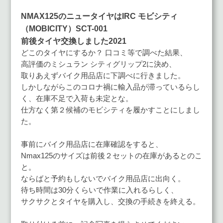
NMAX125のニュータイヤはIRC モビシティ
（MOBICITY）SCT-001
前後タイヤ交換しました2021
どこのタイヤにするか？ 口コミ等で調べた結果、
高評価のミシュラン シティグリップ2に決め、
取りあえずバイク用品店に下調べに行きました。
しかしながらこのコロナ禍に輸入品が滞っているらし
く、在庫不足で入荷も未定とな。
仕方なく第２候補のモビシティを履かすことにしまし
た。
事前にバイク用品店に在庫確認をすると、
Nmax125のサイズは前後２セットの在庫があるとのこ
と。
ならばと予約もしないでバイク用品店に出向く。
待ち時間は30分くらいで作業に入れるらしく、
サクサクとタイヤを購入し、交換の手続きを終える。