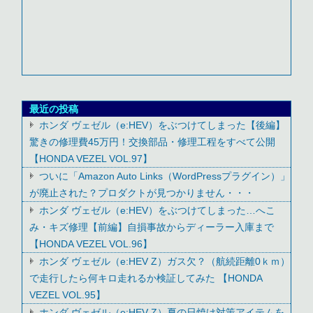
最近の投稿
ホンダ ヴェゼル（e:HEV）をぶつけてしまった【後編】
驚きの修理費45万円！交換部品・修理工程をすべて公開
【HONDA VEZEL VOL.97】
ついに「Amazon Auto Links（WordPressプラグイン）」
が廃止された？プロダクトが見つかりません・・・
ホンダ ヴェゼル（e:HEV）をぶつけてしまった…へこ
み・キズ修理【前編】自損事故からディーラー入庫まで
【HONDA VEZEL VOL.96】
ホンダ ヴェゼル（e:HEV Z）ガス欠？（航続距離0ｋｍ）
で走行したら何キロ走れるか検証してみた 【HONDA
VEZEL VOL.95】
ホンダ ヴェゼル（e:HEV Z）夏の日焼け対策アイテムを