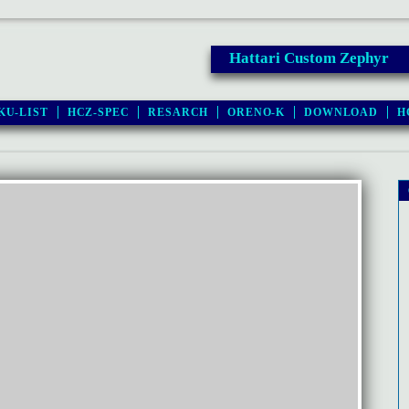
Hattari Custom Zephyr
KU-LIST
HCZ-SPEC
RESARCH
ORENO-K
DOWNLOAD
H