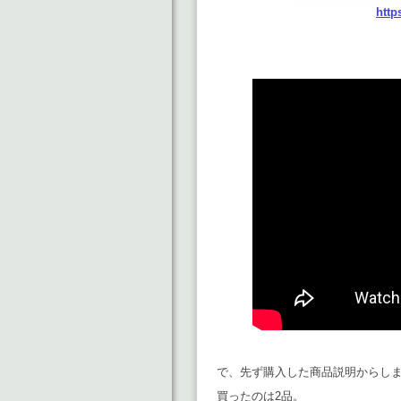
http
で、先ず購入した商品説明からし
買ったのは2品。