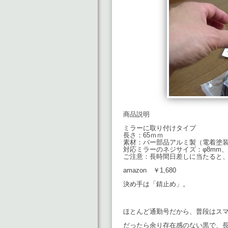
商品説明
ミラーに取り付けタイプ
長さ：65ｍｍ
素材：バー部品アルミ製（電着塗
対応ミラーのネジサイズ：φ8mm、φ
ご注意：長時間日差しに当たると
amazon ￥1,680
決め手は「錆止め」。
ほとんど通勤号だから、普段はス
だったら余り存在感のない黒で、