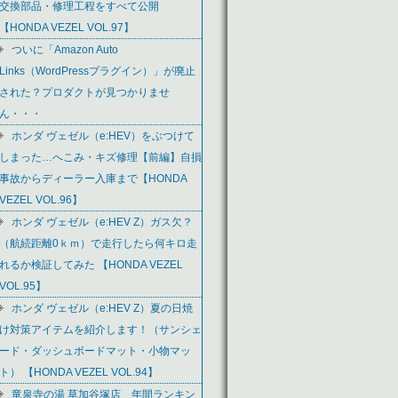
交換部品・修理工程をすべて公開
【HONDA VEZEL VOL.97】
ついに「Amazon Auto
Links（WordPressプラグイン）」が廃止
された？プロダクトが見つかりませ
ん・・・
ホンダ ヴェゼル（e:HEV）をぶつけて
しまった…へこみ・キズ修理【前編】自損
事故からディーラー入庫まで【HONDA
VEZEL VOL.96】
ホンダ ヴェゼル（e:HEV Z）ガス欠？
（航続距離0ｋｍ）で走行したら何キロ走
れるか検証してみた 【HONDA VEZEL
VOL.95】
ホンダ ヴェゼル（e:HEV Z）夏の日焼
け対策アイテムを紹介します！（サンシェ
ード・ダッシュボードマット・小物マッ
ト） 【HONDA VEZEL VOL.94】
竜泉寺の湯 草加谷塚店 年間ランキン