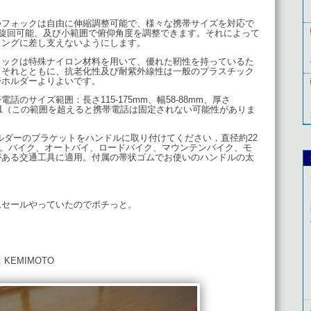
つフォックは自由に伸縮調整可能で、様々な携帯サイズを対応で
度旋回可能、及び小範囲で俯仰角度を調整できます。それによって
ィングに差し支えないようにします。
ォックは特殊ナイロン材料を用いて、優れた靭性を持っているた
。それとともに、抗老化性及び耐紫外線性は一般のプラスチック
帯ホルダーよりよいです。
のサイズ範囲：長さ115-175mm、幅58-88mm、厚さ
-1.9:1（この範囲を超えると携帯電話は固定されない可能性がありま
ルダーのブラケットをハンドルに取り付けてください，直径約22
能。バイク、オートバイ、ロードバイク、マウンテンバイク、モ
がある交通工具に適用。付属の帯状ゴムでお使いのハンドルの太
ムセールやっていたのでポチっと。
：
KEMIMOTO