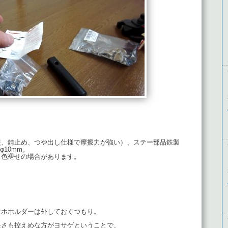
装、錆止め、つや出し仕様で摩擦力が強い）、ステー部品鉄製
10mm。
、色褪せの場合があります。
マホホルダーは外しておくつもり。
長さも控えめな方がヨサゲということで、