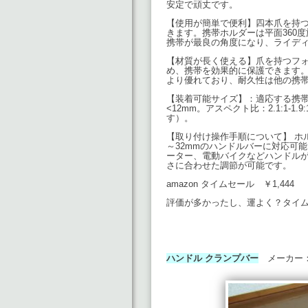
安定で頑丈です。
【使用が簡単で便利】四本爪を持
きます。携帯ホルダーは平面360
携帯が最良の角度になり、ライデ
【材質が長く使える】爪を持つフ
め、携帯を効果的に保護できます
より優れており、耐久性は他の携
【装着可能サイズ】：適応する携帯電話
<12mm。アスペクト比：2.1:1
す）。
【取り付け操作手順について】 ホ
～32mmのハンドルバーに対応可
ーター、電動バイクなどハンドル
さに合わせた調節が可能です。
amazon タイムセール ￥1,444
評価が多かったし、運よく？タイ
ハンドル クランプバー
メーカー