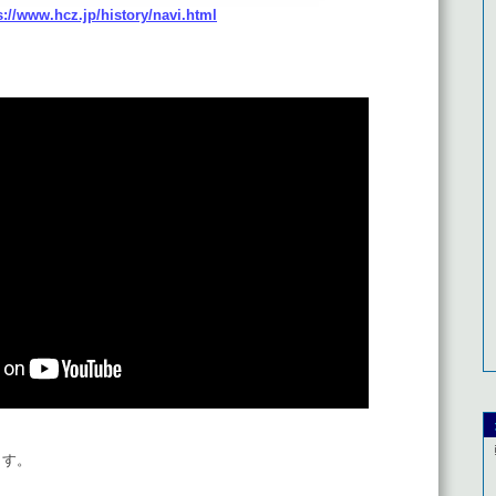
s://www.hcz.jp/history/navi.html
ます。