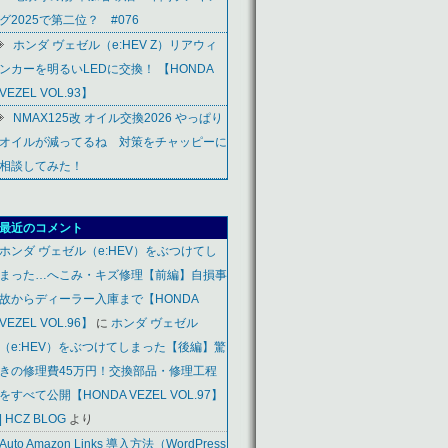
グ2025で第二位？ #076
ホンダ ヴェゼル（e:HEV Z）リアウィ
ンカーを明るいLEDに交換！ 【HONDA
VEZEL VOL.93】
NMAX125改 オイル交換2026 やっぱり
オイルが減ってるね 対策をチャッピーに
相談してみた！
最近のコメント
ホンダ ヴェゼル（e:HEV）をぶつけてし
まった…へこみ・キズ修理【前編】自損事
故からディーラー入庫まで【HONDA
VEZEL VOL.96】
に
ホンダ ヴェゼル
（e:HEV）をぶつけてしまった【後編】驚
きの修理費45万円！交換部品・修理工程
をすべて公開【HONDA VEZEL VOL.97】
| HCZ BLOG
より
Auto Amazon Links 導入方法（WordPress