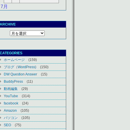
 7月
ARCHIVE
CATEGORIES
ホームページ
(159)
ブログ（WordPress)
(150)
DW Question Answer
(15)
BuddyPress
(11)
動画編集
(29)
YouTube
(314)
facebook
(24)
Amazon
(105)
パソコン
(105)
SEO
(75)