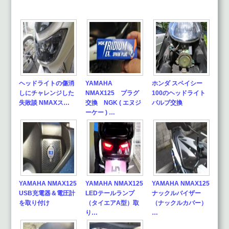
ヘッドライトの傷消
YAMAHA
ホンダ スペイシー
しにチャレンジした
NMAX125 プラグ
100のヘッドライト
失敗談 NMAXス…
交換 NGK ( エヌジ
バルブ交換
ーケー ) …
YAMAHA NMAX125
YAMAHA NMAX125
YAMAHA NMAX125
USB充電器＆電圧計
LEDテールランプ
ナックルバイザー
を取り付け
（タイエアA型）取
（ナックルカバー）
り…
…