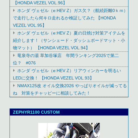
【HONDA VEZEL VOL.96】
ホンダ ヴェゼル（e:HEV Z）ガス欠？（航続距離0ｋｍ）
で走行したら何キロ走れるか検証してみた 【HONDA
VEZEL VOL.95】
ホンダ ヴェゼル（e:HEV Z）夏の日焼け対策アイテムを
紹介します！（サンシェード・ダッシュボードマット・小
物マット） 【HONDA VEZEL VOL.94】
竜泉寺の湯 草加谷塚店 年間ランキング2025で第二
位？ #076
ホンダ ヴェゼル（e:HEV Z）リアウィンカーを明るい
LEDに交換！ 【HONDA VEZEL VOL.93】
NMAX125改 オイル交換2026 やっぱりオイルが減ってる
ね 対策をチャッピーに相談してみた！
ZEPHYR1100 CUSTOM