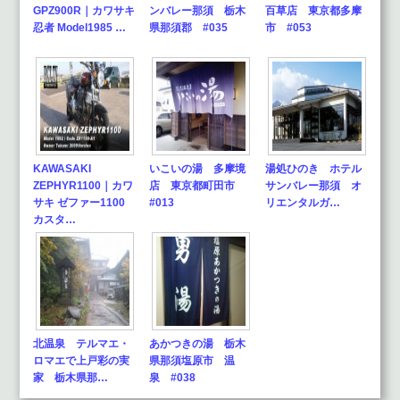
GPZ900R｜カワサキ
ンバレー那須 栃木
百草店 東京都多摩
忍者 Model1985 …
県那須郡 #035
市 #053
KAWASAKI
いこいの湯 多摩境
湯処ひのき ホテル
ZEPHYR1100｜カワ
店 東京都町田市
サンバレー那須 オ
サキ ゼファー1100
#013
リエンタルガ…
カスタ…
北温泉 テルマエ・
あかつきの湯 栃木
ロマエで上戸彩の実
県那須塩原市 温
家 栃木県那…
泉 #038