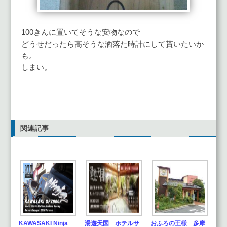
100きんに置いてそうな安物なので
どうせだったら高そうな洒落た時計にして貰いたいか
も。
しまい。
関連記事
KAWASAKI Ninja
湯遊天国 ホテルサ
おふろの王様 多摩