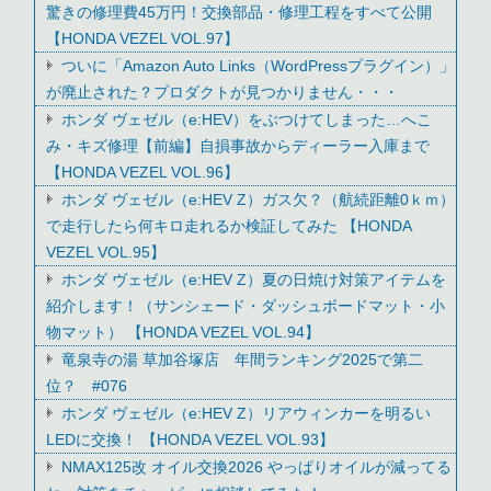
驚きの修理費45万円！交換部品・修理工程をすべて公開
【HONDA VEZEL VOL.97】
ついに「Amazon Auto Links（WordPressプラグイン）」
が廃止された？プロダクトが見つかりません・・・
ホンダ ヴェゼル（e:HEV）をぶつけてしまった…へこ
み・キズ修理【前編】自損事故からディーラー入庫まで
【HONDA VEZEL VOL.96】
ホンダ ヴェゼル（e:HEV Z）ガス欠？（航続距離0ｋｍ）
で走行したら何キロ走れるか検証してみた 【HONDA
VEZEL VOL.95】
ホンダ ヴェゼル（e:HEV Z）夏の日焼け対策アイテムを
紹介します！（サンシェード・ダッシュボードマット・小
物マット） 【HONDA VEZEL VOL.94】
竜泉寺の湯 草加谷塚店 年間ランキング2025で第二
位？ #076
ホンダ ヴェゼル（e:HEV Z）リアウィンカーを明るい
LEDに交換！ 【HONDA VEZEL VOL.93】
NMAX125改 オイル交換2026 やっぱりオイルが減ってる