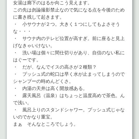
女湯は廊下のはるか向こう見えます。
この先は勿論撮影禁止なので気になる点を今後のため
に書き残して起きます。
・ 小サウナが２つ。大きく１つにしてもよさそう
な・・・
・ サウナ内のテレビ位置が高すぎ。前に座ると見上
げなきゃいけない。
・ 洗い場は個々に間仕切りがあり、自信のない私に
はぐーです。
・ だが、なんでイスの高さが２種類？
・ プッシュ式の蛇口は早く水が止まってしまうので
シャンプーの時めんどくさ。
・ 内湯の天井は高く開放感ある。
・ 露天風呂（温泉）はちょっと温度高めで茶色。ん
で浅い。
・ 風呂上りのスタンドシャワー。プッシュ式じゃな
いのでかなり重宝。
まぁ そんなところでしょう。