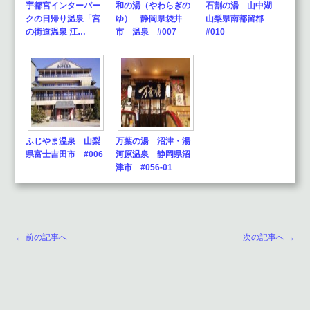
宇都宮インターパー
和の湯（やわらぎの
石割の湯 山中湖
クの日帰り温泉「宮
ゆ） 静岡県袋井
山梨県南都留郡
の街道温泉 江…
市 温泉 #007
#010
ふじやま温泉 山梨
万葉の湯 沼津・湯
県富士吉田市 #006
河原温泉 静岡県沼
津市 #056-01
← 前の記事へ
次の記事へ →