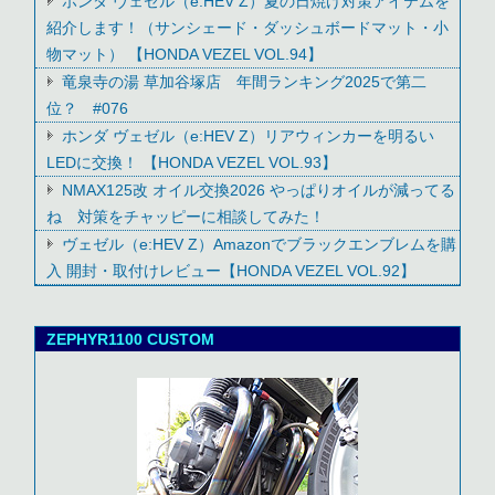
ホンダ ヴェゼル（e:HEV Z）夏の日焼け対策アイテムを
紹介します！（サンシェード・ダッシュボードマット・小
物マット） 【HONDA VEZEL VOL.94】
竜泉寺の湯 草加谷塚店 年間ランキング2025で第二
位？ #076
ホンダ ヴェゼル（e:HEV Z）リアウィンカーを明るい
LEDに交換！ 【HONDA VEZEL VOL.93】
NMAX125改 オイル交換2026 やっぱりオイルが減ってる
ね 対策をチャッピーに相談してみた！
ヴェゼル（e:HEV Z）Amazonでブラックエンブレムを購
入 開封・取付けレビュー【HONDA VEZEL VOL.92】
ZEPHYR1100 CUSTOM