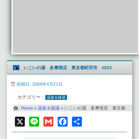
いこいの湯 多摩境店 東京都町田市 #013
投稿日: 2009年4月21日
カテゴリー：
温泉＆銭湯
Home
»
温泉＆銭湯
»
いこいの湯 多摩境店 東京都町田市 #013
X
Line
Gmail
Facebook
共
有