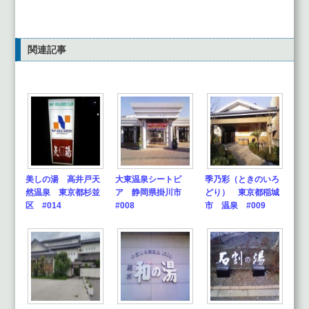
関連記事
美しの湯 高井戸天
大東温泉シートピ
季乃彩（ときのいろ
然温泉 東京都杉並
ア 静岡県掛川市
どり） 東京都稲城
区 #014
#008
市 温泉 #009