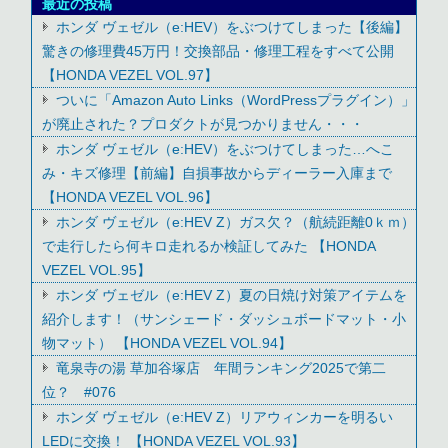
最近の投稿
ホンダ ヴェゼル（e:HEV）をぶつけてしまった【後編】
驚きの修理費45万円！交換部品・修理工程をすべて公開
【HONDA VEZEL VOL.97】
ついに「Amazon Auto Links（WordPressプラグイン）」
が廃止された？プロダクトが見つかりません・・・
ホンダ ヴェゼル（e:HEV）をぶつけてしまった…へこ
み・キズ修理【前編】自損事故からディーラー入庫まで
【HONDA VEZEL VOL.96】
ホンダ ヴェゼル（e:HEV Z）ガス欠？（航続距離0ｋｍ）
で走行したら何キロ走れるか検証してみた 【HONDA
VEZEL VOL.95】
ホンダ ヴェゼル（e:HEV Z）夏の日焼け対策アイテムを
紹介します！（サンシェード・ダッシュボードマット・小
物マット） 【HONDA VEZEL VOL.94】
竜泉寺の湯 草加谷塚店 年間ランキング2025で第二
位？ #076
ホンダ ヴェゼル（e:HEV Z）リアウィンカーを明るい
LEDに交換！ 【HONDA VEZEL VOL.93】