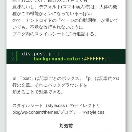
意味ないし。デフォルト(スマホ購入時)は、大体の機
種がこの機能がオンになっているっぽい
ので、アンドロイドの「ページの自動調整」が働いて
いても、不意な改行されないように
ブログ内のスタイルシートに1行追記する。
1
div.post p  {
2
background-color
:
#FFFFFF
;}
※ 「post」は記事ごとのボックス。「p」は記事内の1
行の文章。それにバックグラウンドを
加えることで対処できる。
スタイルシート（style.css）のディレクトリ
blog/wp-content/themes/ブログテーマ/style.css
対処前