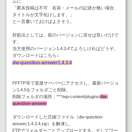
ムに
「匿名投稿は不可 名前・メールの記述が無い場合、
タイトルが文字化けします。」
と一言書いておけばよさそう。
対処法としては、前のバージョンに戻せば良いだけで
す。
当方使用のバージョン1.4.3.4でよろしければどうぞ。
ダウンロードはこちら↓
dw-question-answer1.4.3.4
FFFTP等で直接サーバーにアクセスし、最新バージョ
ン1.4.5をフォルダごと削除。
削除フォルダの場所：***/wp-content/plugins/
dw-
question-answer
ダウンロードした圧縮ファイル（dw-question-
answer.1.4.3.4.zip）を解凍し、
FTPでフォルダーごとアップロードする。そしてワー