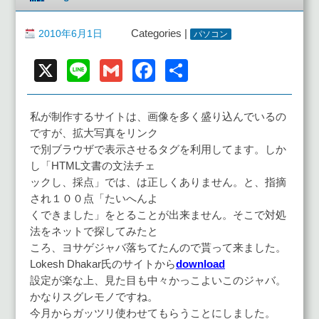
2010年6月1日
Categories |
パソコン
X
Line
Gmail
Facebook
共
有
私が制作するサイトは、画像を多く盛り込んでいるの
ですが、拡大写真をリンク
で別ブラウザで表示させるタグを利用してます。しか
し「HTML文書の文法チェ
ックし、採点」では、は正しくありません。と、指摘
され１００点「たいへんよ
くできました」をとることが出来ません。そこで対処
法をネットで探してみたと
ころ、ヨサゲジャバ落ちてたんので貰って来ました。
Lokesh Dhakar氏のサイトから
download
設定が楽な上、見た目も中々かっこよいこのジャバ。
かなりスグレモノですね。
今月からガッツリ使わせてもらうことにしました。