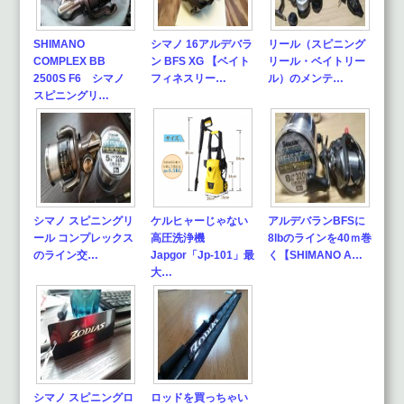
SHIMANO
シマノ 16アルデバラ
リール（スピニング
COMPLEX BB
ン BFS XG 【ベイト
リール・ベイトリー
2500S F6 シマノ
フィネスリー…
ル）のメンテ…
スピニングリ…
シマノ スピニングリ
ケルヒャーじゃない
アルデバランBFSに
ール コンプレックス
高圧洗浄機
8lbのラインを40ｍ巻
のライン交…
Japgor「Jp-101」最
く【SHIMANO A…
大…
シマノ スピニングロ
ロッドを買っちゃい