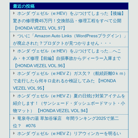
最近の投稿
ホンダ ヴェゼル（e:HEV）をぶつけてしまった【後編】
驚きの修理費45万円！交換部品・修理工程をすべて公開
【HONDA VEZEL VOL.97】
ついに「Amazon Auto Links（WordPressプラグイン）」
が廃止された？プロダクトが見つかりません・・・
ホンダ ヴェゼル（e:HEV）をぶつけてしまった…へこ
み・キズ修理【前編】自損事故からディーラー入庫まで
【HONDA VEZEL VOL.96】
ホンダ ヴェゼル（e:HEV Z）ガス欠？（航続距離0ｋｍ）
で走行したら何キロ走れるか検証してみた 【HONDA
VEZEL VOL.95】
ホンダ ヴェゼル（e:HEV Z）夏の日焼け対策アイテムを
紹介します！（サンシェード・ダッシュボードマット・小
物マット） 【HONDA VEZEL VOL.94】
竜泉寺の湯 草加谷塚店 年間ランキング2025で第二
位？ #076
ホンダ ヴェゼル（e:HEV Z）リアウィンカーを明るい