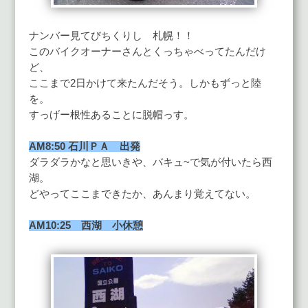
ナンバー見てびちくりし 札幌！！
このバイクオーナーさんとくっちゃべってたんだけ
ど、
ここまで2日かけて来たんだそう。しかもずっと陸
を。
すっげー根性あることに脱帽っす。
AM8:50 石川ＰＡ 出発
ダラダラかなと思いきや、バキュ~で気が付いたら西
湖。
どやってここまできたか、あんまり覚えてない。
AM10:25 西湖 小休憩