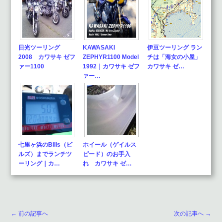
日光ツーリング
KAWASAKI
伊豆ツーリング ラン
2008 カワサキ ゼフ
ZEPHYR1100 Model
チは「海女の小屋」
ァー1100
1992｜カワサキ ゼフ
カワサキ ゼ…
ァー…
七里ヶ浜のBills（ビ
ホイール（ゲイルス
ルズ）までランチツ
ピード）のお手入
ーリング｜カ…
れ カワサキ ゼ…
← 前の記事へ
次の記事へ →