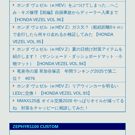
ホンダ ヴェゼル（e:HEV）をぶつけてしまった…へこ
み・キズ修理【前編】自損事故からディーラー入庫まで
【HONDA VEZEL VOL.96】
ホンダ ヴェゼル（e:HEV Z）ガス欠？（航続距離0ｋｍ）
で走行したら何キロ走れるか検証してみた 【HONDA
VEZEL VOL.95】
ホンダ ヴェゼル（e:HEV Z）夏の日焼け対策アイテムを
紹介します！（サンシェード・ダッシュボードマット・小
物マット） 【HONDA VEZEL VOL.94】
竜泉寺の湯 草加谷塚店 年間ランキング2025で第二
位？ #076
ホンダ ヴェゼル（e:HEV Z）リアウィンカーを明るい
LEDに交換！ 【HONDA VEZEL VOL.93】
NMAX125改 オイル交換2026 やっぱりオイルが減ってる
ね 対策をチャッピーに相談してみた！
ZEPHYR1100 CUSTOM