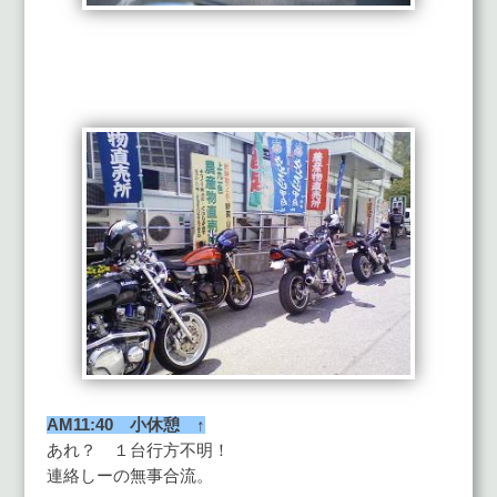
AM11:40 小休憩 ↑
あれ？ １台行方不明！
連絡しーの無事合流。