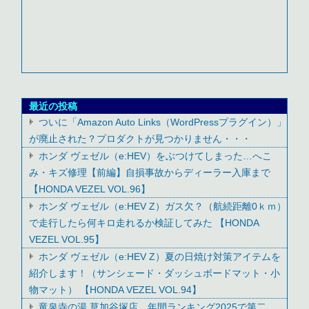
最近の投稿
ついに「Amazon Auto Links（WordPressプラグイン）」
が廃止された？プロダクトが見つかりません・・・
ホンダ ヴェゼル（e:HEV）をぶつけてしまった…へこ
み・キズ修理【前編】自損事故からディーラー入庫まで
【HONDA VEZEL VOL.96】
ホンダ ヴェゼル（e:HEV Z）ガス欠？（航続距離0ｋｍ）
で走行したら何キロ走れるか検証してみた 【HONDA
VEZEL VOL.95】
ホンダ ヴェゼル（e:HEV Z）夏の日焼け対策アイテムを
紹介します！（サンシェード・ダッシュボードマット・小
物マット） 【HONDA VEZEL VOL.94】
竜泉寺の湯 草加谷塚店 年間ランキング2025で第二