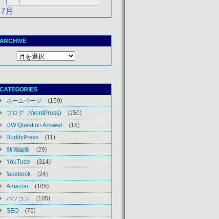
 7月
ARCHIVE
CATEGORIES
ホームページ
(159)
ブログ（WordPress)
(150)
DW Question Answer
(15)
BuddyPress
(11)
動画編集
(29)
YouTube
(314)
facebook
(24)
Amazon
(105)
パソコン
(105)
SEO
(75)