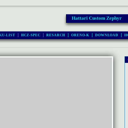
Hattari Custom Zephyr
KU-LIST
HCZ-SPEC
RESARCH
ORENO-K
DOWNLOAD
H