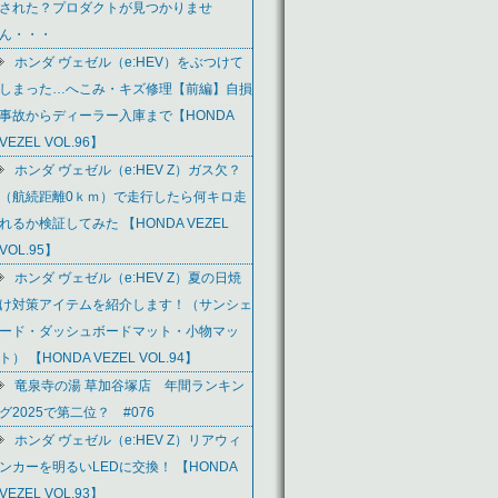
された？プロダクトが見つかりませ
ん・・・
ホンダ ヴェゼル（e:HEV）をぶつけて
しまった…へこみ・キズ修理【前編】自損
事故からディーラー入庫まで【HONDA
VEZEL VOL.96】
ホンダ ヴェゼル（e:HEV Z）ガス欠？
（航続距離0ｋｍ）で走行したら何キロ走
れるか検証してみた 【HONDA VEZEL
VOL.95】
ホンダ ヴェゼル（e:HEV Z）夏の日焼
け対策アイテムを紹介します！（サンシェ
ード・ダッシュボードマット・小物マッ
ト） 【HONDA VEZEL VOL.94】
竜泉寺の湯 草加谷塚店 年間ランキン
グ2025で第二位？ #076
ホンダ ヴェゼル（e:HEV Z）リアウィ
ンカーを明るいLEDに交換！ 【HONDA
VEZEL VOL.93】