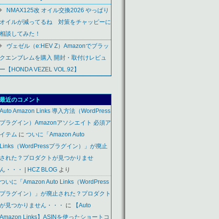
NMAX125改 オイル交換2026 やっぱり
オイルが減ってるね 対策をチャッピーに
相談してみた！
ヴェゼル（e:HEV Z）Amazonでブラッ
クエンブレムを購入 開封・取付けレビュ
ー【HONDA VEZEL VOL.92】
最近のコメント
Auto Amazon Links 導入方法（WordPress
プラグイン）Amazonアソシエイト 必須ア
イテム
に
ついに「Amazon Auto
Links（WordPressプラグイン）」が廃止
された？プロダクトが見つかりませ
ん・・・ | HCZ BLOG
より
ついに「Amazon Auto Links（WordPress
プラグイン）」が廃止された？プロダクト
が見つかりません・・・
に
【Auto
Amazon Links】ASINを使ったショートコ