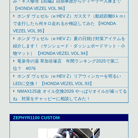
み・キズ修理【前編】自損事故からディーラー入庫まで
【HONDA VEZEL VOL.96】
ホンダ ヴェゼル（e:HEV Z）ガス欠？（航続距離0ｋｍ）
で走行したら何キロ走れるか検証してみた 【HONDA
VEZEL VOL.95】
ホンダ ヴェゼル（e:HEV Z）夏の日焼け対策アイテムを
紹介します！（サンシェード・ダッシュボードマット・小
物マット） 【HONDA VEZEL VOL.94】
竜泉寺の湯 草加谷塚店 年間ランキング2025で第二
位？ #076
ホンダ ヴェゼル（e:HEV Z）リアウィンカーを明るい
LEDに交換！ 【HONDA VEZEL VOL.93】
NMAX125改 オイル交換2026 やっぱりオイルが減ってる
ね 対策をチャッピーに相談してみた！
ZEPHYR1100 CUSTOM