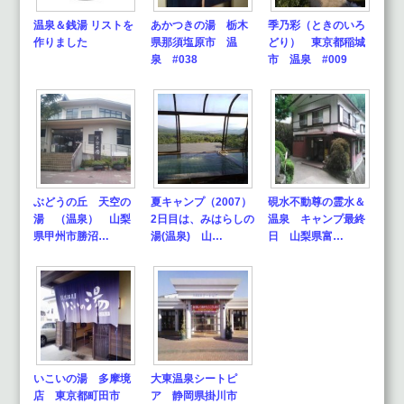
温泉＆銭湯 リストを
あかつきの湯 栃木
季乃彩（ときのいろ
作りました
県那須塩原市 温
どり） 東京都稲城
泉 #038
市 温泉 #009
ぶどうの丘 天空の
夏キャンプ（2007）
硯水不動尊の霊水＆
湯 （温泉） 山梨
2日目は、みはらしの
温泉 キャンプ最終
県甲州市勝沼…
湯(温泉) 山…
日 山梨県富…
いこいの湯 多摩境
大東温泉シートピ
店 東京都町田市
ア 静岡県掛川市