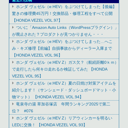
ホンダ ヴェゼル（e:HEV）をぶつけてしまった【後編】
驚きの修理費45万円！交換部品・修理工程をすべて公開
【HONDA VEZEL VOL.97】
ついに「Amazon Auto Links（WordPressプラグイン）」
が廃止された？プロダクトが見つかりません・・・
ホンダ ヴェゼル（e:HEV）をぶつけてしまった…へこ
み・キズ修理【前編】自損事故からディーラー入庫まで
【HONDA VEZEL VOL.96】
ホンダ ヴェゼル（e:HEV Z）ガス欠？（航続距離0ｋｍ）
で走行したら何キロ走れるか検証してみた 【HONDA
VEZEL VOL.95】
ホンダ ヴェゼル（e:HEV Z）夏の日焼け対策アイテムを
紹介します！（サンシェード・ダッシュボードマット・小
物マット） 【HONDA VEZEL VOL.94】
竜泉寺の湯 草加谷塚店 年間ランキング2025で第二
位？ #076
ホンダ ヴェゼル（e:HEV Z）リアウィンカーを明るい
LEDに交換！ 【HONDA VEZEL VOL.93】