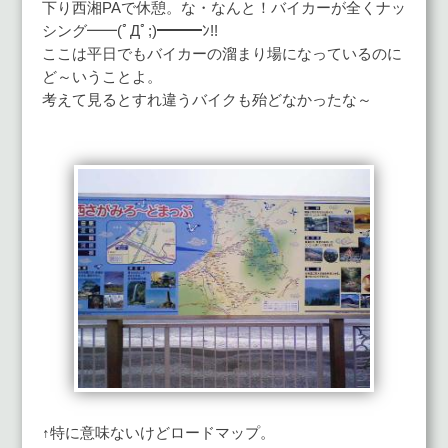
下り西湘PAで休憩。な・なんと！バイカーが全くナッ
シング━━(ﾟДﾟ;)━━━ﾝ!!
ここは平日でもバイカーの溜まり場になっているのに
ど～いうことよ。
考えて見るとすれ違うバイクも殆どなかったな～
↑特に意味ないけどロードマップ。