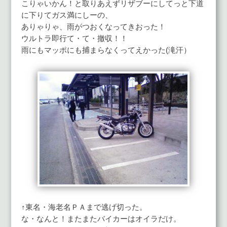
こりゃいかん！と取りあえずリザブーにしてっと下道
に下りてガス満にしーの、
ありゃりゃ、雨がつおくなってきおった！
ウルトラ即行て・て・撤収！！
雨にもマッポにも捕まらなくってえかった(滝汗）
↑東名・海老名ＰＡまで逃げ切った。
な・なんと！またまたバイカーはオイラだけ。