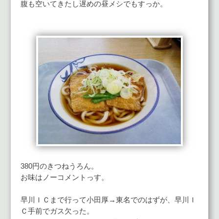
腹も空いてきたし遅めの昼メシでもすっか。
380円のきつねうろん。
お味はノーコメントっす。
早川ＩＣまで行って小田厚→東名でのはずが、早川Ｉ
Ｃ手前でガス欠った。