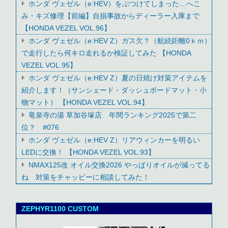
ホンダ ヴェゼル（e:HEV）をぶつけてしまった…へこ
み・キズ修理【前編】自損事故からディーラー入庫まで
【HONDA VEZEL VOL.96】
ホンダ ヴェゼル（e:HEV Z）ガス欠？（航続距離0ｋｍ）
で走行したら何キロ走れるか検証してみた 【HONDA
VEZEL VOL.95】
ホンダ ヴェゼル（e:HEV Z）夏の日焼け対策アイテムを
紹介します！（サンシェード・ダッシュボードマット・小
物マット） 【HONDA VEZEL VOL.94】
竜泉寺の湯 草加谷塚店 年間ランキング2025で第二
位？ #076
ホンダ ヴェゼル（e:HEV Z）リアウィンカーを明るい
LEDに交換！ 【HONDA VEZEL VOL.93】
NMAX125改 オイル交換2026 やっぱりオイルが減ってる
ね 対策をチャッピーに相談してみた！
ZEPHYR1100 CUSTOM