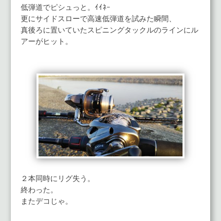
低弾道でピシュっと。ｲｲﾈｰ
更にサイドスローで高速低弾道を試みた瞬間、
真後ろに置いていたスピニングタックルのラインにル
アーがヒット。
２本同時にリグ失う。
終わった。
またデコじゃ。