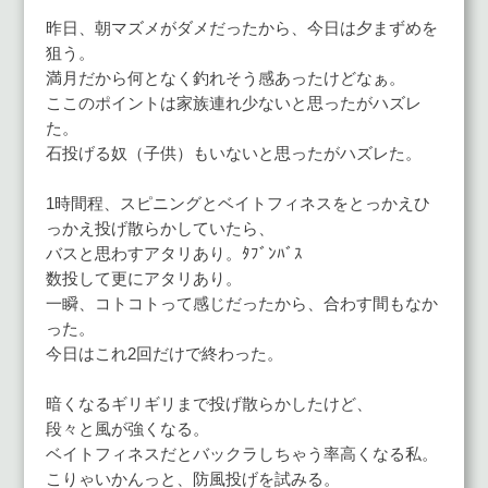
昨日、朝マズメがダメだったから、今日は夕まずめを
狙う。
満月だから何となく釣れそう感あったけどなぁ。
ここのポイントは家族連れ少ないと思ったがハズレ
た。
石投げる奴（子供）もいないと思ったがハズレた。
1時間程、スピニングとベイトフィネスをとっかえひ
っかえ投げ散らかしていたら、
バスと思わすアタリあり。ﾀﾌﾞﾝﾊﾞｽ
数投して更にアタリあり。
一瞬、コトコトって感じだったから、合わす間もなか
った。
今日はこれ2回だけで終わった。
暗くなるギリギリまで投げ散らかしたけど、
段々と風が強くなる。
ベイトフィネスだとバックラしちゃう率高くなる私。
こりゃいかんっと、防風投げを試みる。