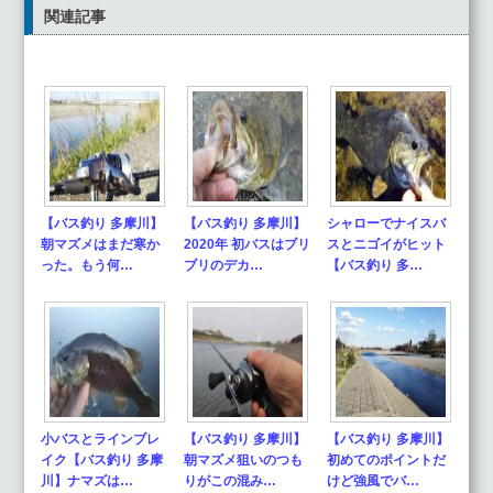
関連記事
【バス釣り 多摩川】
【バス釣り 多摩川】
シャローでナイスバ
朝マズメはまだ寒か
2020年 初バスはブリ
スとニゴイがヒット
った。もう何…
ブリのデカ…
【バス釣り 多…
小バスとラインブレ
【バス釣り 多摩川】
【バス釣り 多摩川】
イク【バス釣り 多摩
朝マズメ狙いのつも
初めてのポイントだ
川】ナマズは…
りがこの混み…
けど強風でバ…