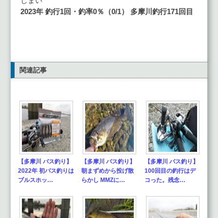
しまい
2023年 釣行1
回・釣率0
％（0/1
） 多摩川釣行171回目
関連記事
【多摩川 バス釣り】
【多摩川 バス釣り】
【多摩川 バス釣り】
2022年 初バス釣りは
朝まずめから投げ散
100回目の釣行はデ
ブルスホッ…
らかし MMZに…
コった。残念…