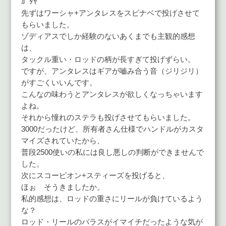
ｶﾞﾀﾔ
先ずはワーシャ+アンタレスをスピナベで投げさせて
もらいました。
ゾディアスでしか経験のないあくまでも主観的感想
は、
タックル重い・ロッドの柄が長すぎて投げずらい。
ですが、アンタレスはギアが嚙み合う音（ジリジリ）
がすごくいいんです。
こんなの味わうとアンタレスが欲しくなっちゃいます
よね。
それから憧れのステラも投げさせてもらいました。
3000だったけど、所有者さん仕様でハンドルがカスタ
マイズされていたから、
普段2500使いの私には良し悪しの判断ができませんで
した。
次にスコーピオン+スティーズを投げると、
ほぉ そうきましたか。
私的感想は、ロッドの重さにリールが負けているよう
な？
ロッド・リールのバラスがイマイチだったような気が