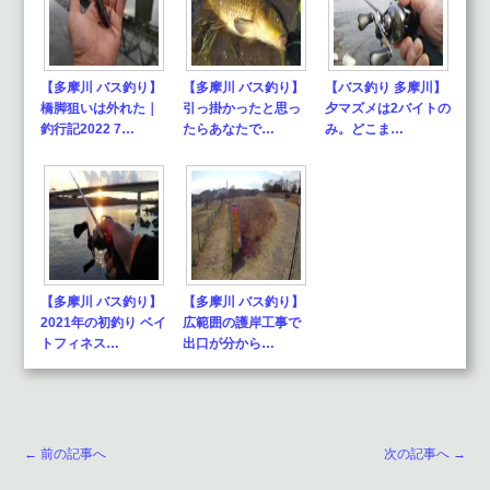
【多摩川 バス釣り】
【多摩川 バス釣り】
【バス釣り 多摩川】
橋脚狙いは外れた｜
引っ掛かったと思っ
夕マズメは2バイトの
釣行記2022 7…
たらあなたで…
み。どこま…
【多摩川 バス釣り】
【多摩川 バス釣り】
2021年の初釣り ベイ
広範囲の護岸工事で
トフィネス…
出口が分から…
← 前の記事へ
次の記事へ →