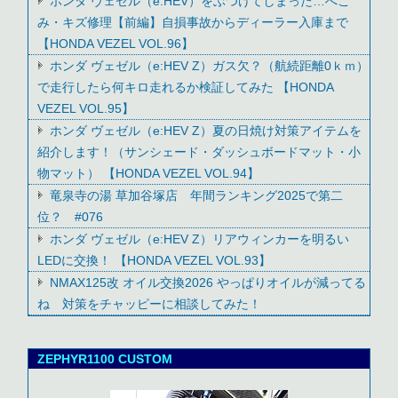
ホンダ ヴェゼル（e:HEV）をぶつけてしまった…へこ
み・キズ修理【前編】自損事故からディーラー入庫まで
【HONDA VEZEL VOL.96】
ホンダ ヴェゼル（e:HEV Z）ガス欠？（航続距離0ｋｍ）
で走行したら何キロ走れるか検証してみた 【HONDA
VEZEL VOL.95】
ホンダ ヴェゼル（e:HEV Z）夏の日焼け対策アイテムを
紹介します！（サンシェード・ダッシュボードマット・小
物マット） 【HONDA VEZEL VOL.94】
竜泉寺の湯 草加谷塚店 年間ランキング2025で第二
位？ #076
ホンダ ヴェゼル（e:HEV Z）リアウィンカーを明るい
LEDに交換！ 【HONDA VEZEL VOL.93】
NMAX125改 オイル交換2026 やっぱりオイルが減ってる
ね 対策をチャッピーに相談してみた！
ZEPHYR1100 CUSTOM