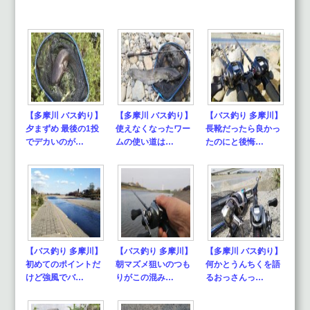
【多摩川 バス釣り】
【多摩川 バス釣り】
【バス釣り 多摩川】
夕まずめ 最後の1投
使えなくなったワー
長靴だったら良かっ
でデカいのが…
ムの使い道は…
たのにと後悔…
【バス釣り 多摩川】
【バス釣り 多摩川】
【多摩川 バス釣り】
初めてのポイントだ
朝マズメ狙いのつも
何かとうんちくを語
けど強風でバ…
りがこの混み…
るおっさんっ…