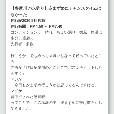
【多摩川 バス釣り】夕まずめにチャンスタイムは
なかった
釣行記2020 8月 P.15
釣行時間：PM4:50 ～ PM7:40
コンディション： 晴れ ちょい濁り 微風 気温は
多分35度超え
先行者：多数
行こうか、でもめっちゃ暑いしなって迷っていたとこ
ろ、
同僚が「昨日多摩川のどこどこでバス２匹ヒットした
んすよ」
マジか！
「今日も夕まずめ行こうかと思ってるんですけど」
マジか！
背中押された感満載。
ってことで、この猛暑の中、夕まずめに投げ散らかし
てきました。