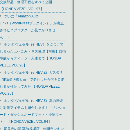
交換部品・修理工程をすべて公開
【HONDA VEZEL VOL.97】
ついに「Amazon Auto
Links（WordPressプラグイン）」が廃止
された？プロダクトが見つかりませ
ん・・・
ホンダ ヴェゼル（e:HEV）をぶつけて
しまった…へこみ・キズ修理【前編】自損
事故からディーラー入庫まで【HONDA
VEZEL VOL.96】
ホンダ ヴェゼル（e:HEV Z）ガス欠？
（航続距離0ｋｍ）で走行したら何キロ走
れるか検証してみた 【HONDA VEZEL
VOL.95】
ホンダ ヴェゼル（e:HEV Z）夏の日焼
け対策アイテムを紹介します！（サンシェ
ード・ダッシュボードマット・小物マッ
ト） 【HONDA VEZEL VOL.94】
竜泉寺の湯 草加谷塚店 年間ランキン