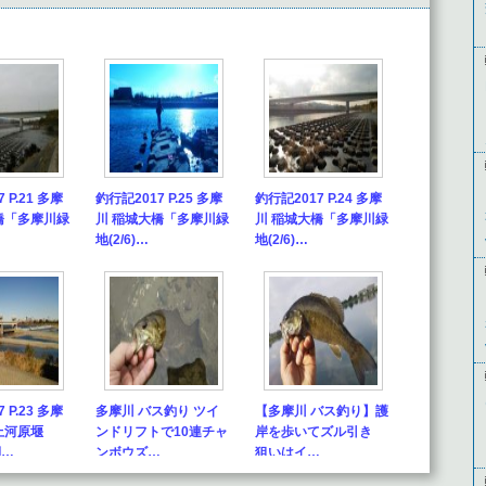
 P.21 多摩
釣行記2017 P.25 多摩
釣行記2017 P.24 多摩
橋「多摩川緑
川 稲城大橋「多摩川緑
川 稲城大橋「多摩川緑
地(2/6)…
地(2/6)…
 P.23 多摩
多摩川 バス釣り ツイ
【多摩川 バス釣り】護
上河原堰
ンドリフトで10連チャ
岸を歩いてズル引き
側…
ンボウズ…
狙いはイ…