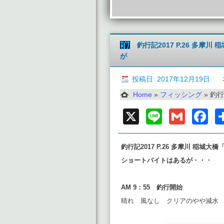
釣行記2017 P.26 多摩
が
投稿日: 2017年12月19日
Home
»
フィッシング
»
釣行記2
X
Line
Gmai
F
釣行記2017 P.26 多摩川 稲城大橋
ショートバイトはあるが・・・
AM 9：55
釣行開始
晴れ 風なし クリアのやや減水