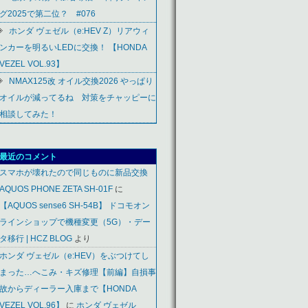
グ2025で第二位？ #076
ホンダ ヴェゼル（e:HEV Z）リアウィ
ンカーを明るいLEDに交換！ 【HONDA
VEZEL VOL.93】
NMAX125改 オイル交換2026 やっぱり
オイルが減ってるね 対策をチャッピーに
相談してみた！
最近のコメント
スマホが壊れたので同じものに新品交換
AQUOS PHONE ZETA SH-01F
に
【AQUOS sense6 SH-54B】 ドコモオン
ラインショップで機種変更（5G）・デー
タ移行 | HCZ BLOG
より
ホンダ ヴェゼル（e:HEV）をぶつけてし
まった…へこみ・キズ修理【前編】自損事
故からディーラー入庫まで【HONDA
VEZEL VOL.96】
に
ホンダ ヴェゼル