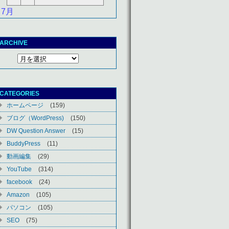
 7月
ARCHIVE
CATEGORIES
ホームページ
(159)
ブログ（WordPress)
(150)
DW Question Answer
(15)
BuddyPress
(11)
動画編集
(29)
YouTube
(314)
facebook
(24)
Amazon
(105)
パソコン
(105)
SEO
(75)