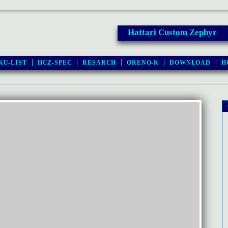
Hattari Custom Zephyr
KU-LIST
HCZ-SPEC
RESARCH
ORENO-K
DOWNLOAD
H