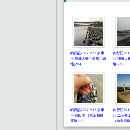
釣行記2017 P.22 多摩
釣行記2017
川 稲城大橋「多摩川緑
川 稲城大
地(2/6)…
地(2/6)…
釣行記2017 P.12 多摩
釣行記2017
川 稲田堤 （京王相模
川 二ヶ領
原線エリ…
（神奈川