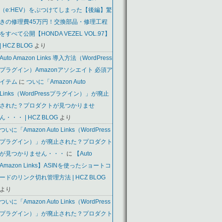
（e:HEV）をぶつけてしまった【後編】驚
きの修理費45万円！交換部品・修理工程
をすべて公開【HONDA VEZEL VOL.97】
| HCZ BLOG
より
Auto Amazon Links 導入方法（WordPress
プラグイン）Amazonアソシエイト 必須ア
イテム
に
ついに「Amazon Auto
Links（WordPressプラグイン）」が廃止
された？プロダクトが見つかりませ
ん・・・ | HCZ BLOG
より
ついに「Amazon Auto Links（WordPress
プラグイン）」が廃止された？プロダクト
が見つかりません・・・
に
【Auto
Amazon Links】ASINを使ったショートコ
ードのリンク切れ管理方法 | HCZ BLOG
より
ついに「Amazon Auto Links（WordPress
プラグイン）」が廃止された？プロダクト