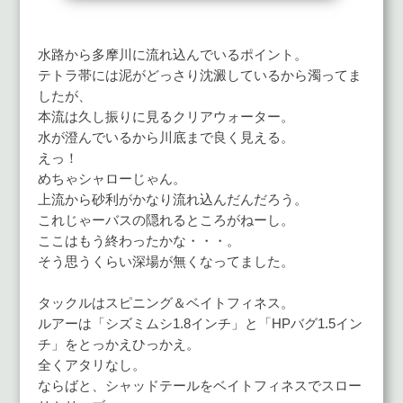
水路から多摩川に流れ込んでいるポイント。
テトラ帯には泥がどっさり沈澱しているから濁ってま
したが、
本流は久し振りに見るクリアウォーター。
水が澄んでいるから川底まで良く見える。
えっ！
めちゃシャローじゃん。
上流から砂利がかなり流れ込んだんだろう。
これじゃーバスの隠れるところがねーし。
ここはもう終わったかな・・・。
そう思うくらい深場が無くなってました。
タックルはスピニング＆ベイトフィネス。
ルアーは「シズミムシ1.8インチ」と「HPバグ1.5イン
チ」をとっかえひっかえ。
全くアタリなし。
ならばと、シャッドテールをベイトフィネスでスロー