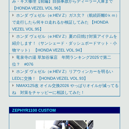
み・キズ修理【前編】自損事故からディーラー入庫まで
【HONDA VEZEL VOL.96】
ホンダ ヴェゼル（e:HEV Z）ガス欠？（航続距離0ｋｍ）
で走行したら何キロ走れるか検証してみた 【HONDA
VEZEL VOL.95】
ホンダ ヴェゼル（e:HEV Z）夏の日焼け対策アイテムを
紹介します！（サンシェード・ダッシュボードマット・小
物マット） 【HONDA VEZEL VOL.94】
竜泉寺の湯 草加谷塚店 年間ランキング2025で第二
位？ #076
ホンダ ヴェゼル（e:HEV Z）リアウィンカーを明るい
LEDに交換！ 【HONDA VEZEL VOL.93】
NMAX125改 オイル交換2026 やっぱりオイルが減ってる
ね 対策をチャッピーに相談してみた！
ZEPHYR1100 CUSTOM