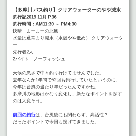
【多摩川 バス釣り】
クリアウォーターのやや減水
釣行記2019 11月 P.36
釣行時間：AM11:30 ～ PM4:30
快晴 まーまーの北風
水量は通常より減水（水温やや低め） クリアウォータ
ー
先行者2人
2バイト ノーフィッシュ
天候の悪さで中々釣り行けてませんでした。
去年なんか1年間で52回も釣行していたというのに。
今年は台風の当たり年だったんですかね。
多摩川の地形はかなり変化し、新たなポイントを探す
のは大変そう。
前回の釣行
は、台風後にも関わらず、高活性？
だったポイントで今回も投げてきました。