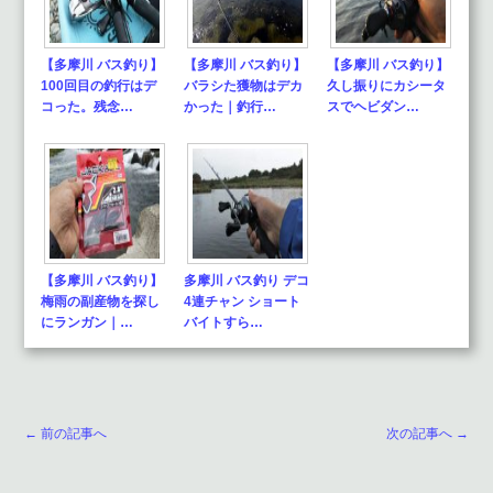
【多摩川 バス釣り】
【多摩川 バス釣り】
【多摩川 バス釣り】
100回目の釣行はデ
バラシた獲物はデカ
久し振りにカシータ
コった。残念…
かった｜釣行…
スでヘビダン…
【多摩川 バス釣り】
多摩川 バス釣り デコ
梅雨の副産物を探し
4連チャン ショート
にランガン｜…
バイトすら…
← 前の記事へ
次の記事へ →