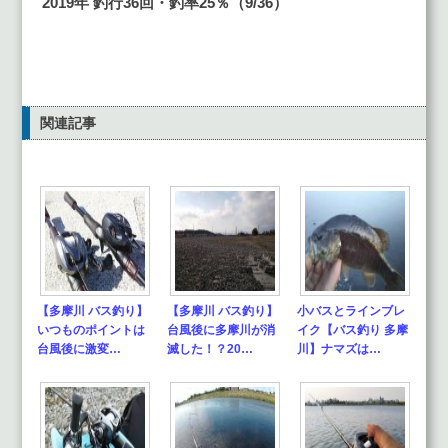
2019年 釣行36
回・釣率25
％（9/36
）
関連記事
【多摩川 バス釣り】
【多摩川 バス釣り】
小バスとラインブレ
いつものポイントは
台風後に多摩川が消
イク【バス釣り 多摩
台風後に激変…
滅した！？20…
川】ナマズは…