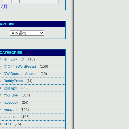
 7月
ARCHIVE
CATEGORIES
ホームページ
(159)
ブログ（WordPress)
(150)
DW Question Answer
(15)
BuddyPress
(11)
動画編集
(29)
YouTube
(314)
facebook
(24)
Amazon
(105)
パソコン
(105)
SEO
(75)