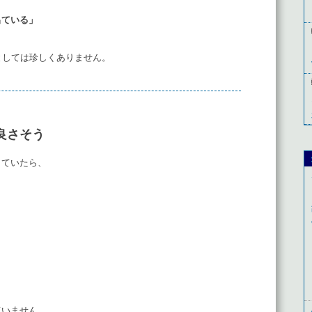
出ている」
ターとしては珍しくありません。
良さそう
していたら、
ていません。