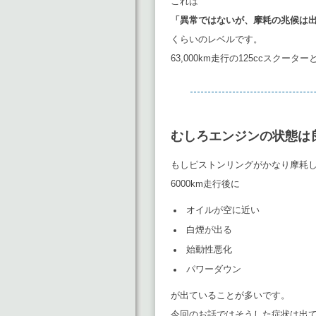
これは
「異常ではないが、摩耗の兆候は
くらいのレベルです。
63,000km走行の125ccスクー
むしろエンジンの状態は
もしピストンリングがかなり摩耗
6000km走行後に
オイルが空に近い
白煙が出る
始動性悪化
パワーダウン
が出ていることが多いです。
今回のお話ではそうした症状は出