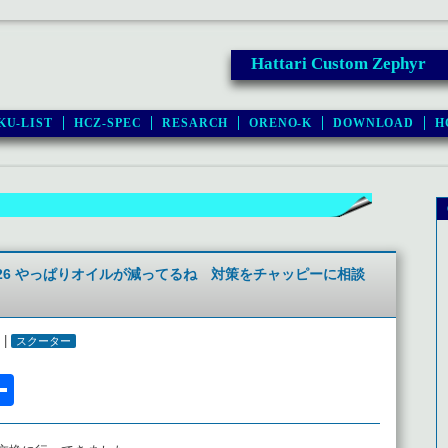
Hattari Custom Zephyr
KU-LIST
HCZ-SPEC
RESARCH
ORENO-K
DOWNLOAD
H
2026 やっぱりオイルが減ってるね 対策をチャッピーに相談
 |
スクーター
l
acebook
共
有