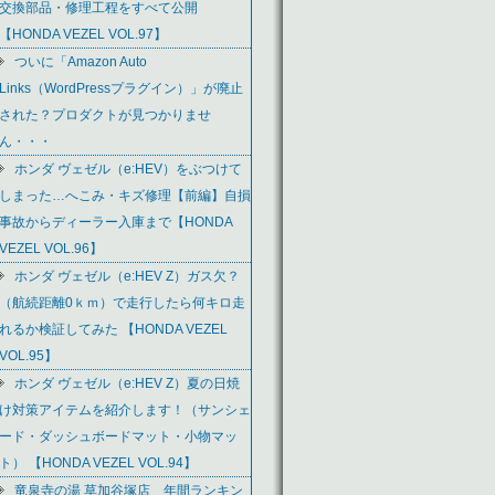
交換部品・修理工程をすべて公開
【HONDA VEZEL VOL.97】
ついに「Amazon Auto
Links（WordPressプラグイン）」が廃止
された？プロダクトが見つかりませ
ん・・・
ホンダ ヴェゼル（e:HEV）をぶつけて
しまった…へこみ・キズ修理【前編】自損
事故からディーラー入庫まで【HONDA
VEZEL VOL.96】
ホンダ ヴェゼル（e:HEV Z）ガス欠？
（航続距離0ｋｍ）で走行したら何キロ走
れるか検証してみた 【HONDA VEZEL
VOL.95】
ホンダ ヴェゼル（e:HEV Z）夏の日焼
け対策アイテムを紹介します！（サンシェ
ード・ダッシュボードマット・小物マッ
ト） 【HONDA VEZEL VOL.94】
竜泉寺の湯 草加谷塚店 年間ランキン