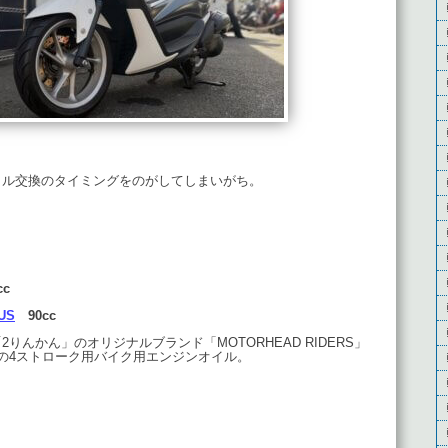
イル交換のタイミングをのがしてしまいがち。
cc
US
90cc
りんかん」のオリジナルブランド「MOTORHEAD RIDERS」
油の4ストローク用バイク用エンジンオイル。
）
）