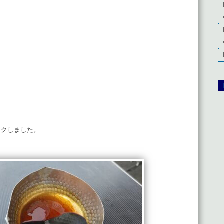
）
）
）
）
）
）
）
ックしました。