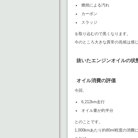
燃焼による汚れ
カーボン
スラッジ
を取り込むので黒くなります。
今のところ大きな異常の兆候は感
抜いたエンジンオイルの状
オイル消費の評価
今回、
6,212km走行
オイル量が約半分
とのことです。
1,000kmあたり約80ml程度の消