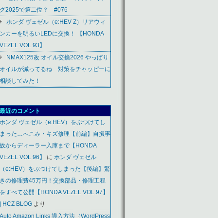
グ2025で第二位？ #076
ホンダ ヴェゼル（e:HEV Z）リアウィ
ンカーを明るいLEDに交換！ 【HONDA
VEZEL VOL.93】
NMAX125改 オイル交換2026 やっぱり
オイルが減ってるね 対策をチャッピーに
相談してみた！
最近のコメント
ホンダ ヴェゼル（e:HEV）をぶつけてし
まった…へこみ・キズ修理【前編】自損事
故からディーラー入庫まで【HONDA
VEZEL VOL.96】
に
ホンダ ヴェゼル
（e:HEV）をぶつけてしまった【後編】驚
きの修理費45万円！交換部品・修理工程
をすべて公開【HONDA VEZEL VOL.97】
| HCZ BLOG
より
Auto Amazon Links 導入方法（WordPress