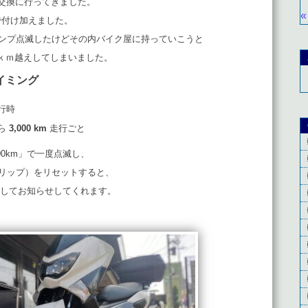
ル交換に行ってきました。
«
で付け加えました。
ランプ点滅したけどその内バイク屋に持っていこうと
0ｋｍ越えしてしまいました。
イミング
行時
ら
3,000 km
走行ごと
00km」で一度点滅し、
トリップ）をリセットすると、
点滅してお知らせしてくれます。