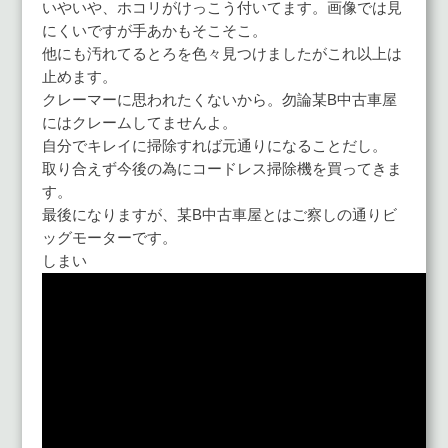
いやいや、ホコリがけっこう付いてます。画像では見
にくいですが手あかもそこそこ。
他にも汚れてるとろを色々見つけましたがこれ以上は
止めます。
クレーマーに思われたくないから。勿論某B中古車屋
にはクレームしてませんよ。
自分でキレイに掃除すれば元通りになることだし。
取り合えず今後の為にコードレス掃除機を買ってきま
す。
最後になりますが、某B中古車屋とはご察しの通りビ
ッグモーターです。
しまい