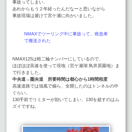
事故ってしまい、
あれからもう２年経ったんだなーと思いながら
事故現場は避けて宮ケ瀬に向かいました。
NMAXでツーリング中に事故って、救急車
で搬送された
NMAX125は軽二輪ナンバーにしているので、
ほぼほぼ高速を使って現地（宮ケ瀬湖 鳥井原園地）ま
で行きました。
中央道→圏央道 所要時間は都心から1時間程度
高速道路では強風で煽ら、全開したのはトンネルの中
ぐらい。
130手前でリミターが効いてしまい、130を超すのはム
ズイですね。