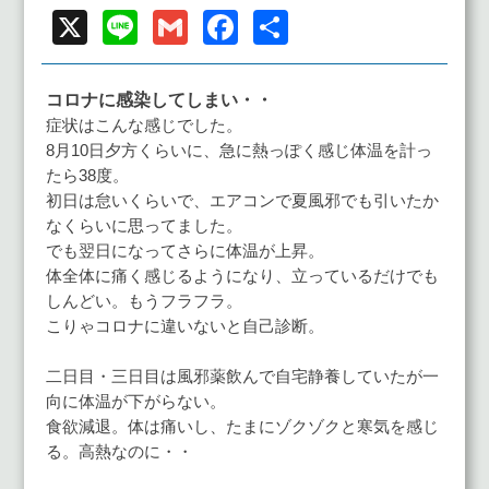
X
Line
Gmail
Facebook
共
有
コロナに感染してしまい・・
症状はこんな感じでした。
8月10日夕方くらいに、急に熱っぽく感じ体温を計っ
たら38度。
初日は怠いくらいで、エアコンで夏風邪でも引いたか
なくらいに思ってました。
でも翌日になってさらに体温が上昇。
体全体に痛く感じるようになり、立っているだけでも
しんどい。もうフラフラ。
こりゃコロナに違いないと自己診断。
二日目・三日目は風邪薬飲んで自宅静養していたが一
向に体温が下がらない。
食欲減退。体は痛いし、たまにゾクゾクと寒気を感じ
る。高熱なのに・・