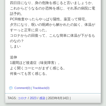
四日目になり、身の危険を感じると言いましょうか、
これからどうなるのか恐怖を感じ、それ系の病院に電
話予約。
PCR検査やったらやっぱり陽性。薬貰って帰宅。
夕方になり、呪いの呪縛から解かれたの如く、体温が
すーっと正常に戻った。
コロナからの回復って、こんな簡単に体温が下がるも
のなの？
しまい
追伸
1週間ほど後遺症（味覚障害）。
よく聞くコーヒーがまずく感じる。
何食べても苦く感じる。
Comment(0)
|
Trackback(0)
TAGS:
コロナ
/
2023
/
感染
| 2023年8月14日 |