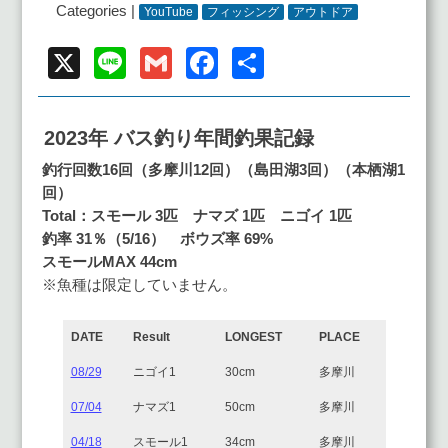
Categories |
YouTube
フィッシング
アウトドア
X
Line
Gmail
Facebook
共
有
2023年 バス釣り年間釣果記録
釣行回数16回
（多摩川12回
）（島田湖3回）（本栖湖1
回）
Total：スモール 3匹 ナマズ 1匹 ニゴイ 1匹
釣率 31
％（5/16） ボウズ率 69%
スモールMAX 44cm
※魚種は限定していません。
DATE
Result
LONGEST
PLACE
08/29
ニゴイ1
30cm
多摩川
07/04
ナマズ1
50cm
多摩川
04/18
スモール1
34cm
多摩川