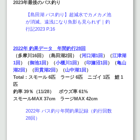
2023年最後のバス釣り
【島田湖 バス釣り】超減水でカメカメ池
が消滅。遠浅になり魚影も見られず｜釣
行記2023 P.16
2022年 釣果データ 年間釣行28回
（多摩川16回
）（島田湖2回）（
河口湖1回
）（
江津湖
1回
）（
御池1回
）（
小櫃川1回
）（
印旛沼1回
）（
亀山
湖2回
）（
田貫湖2回
）（
山中湖1回
）
Total：スモール 6匹 ラージ 6匹 ニゴイ 1匹 鯉 1
匹
釣率 39
％（11/28） ボウズ率 61%
スモールMAX 37cm ラージMAX 42cm
2022年 バス釣り年間釣果記録（釣行回数
28回）