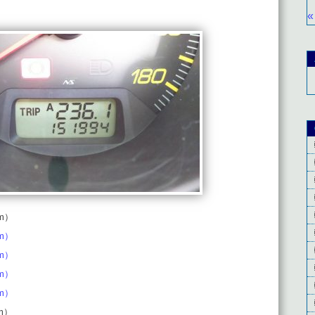
«
km）
km）
km）
km）
km）
km）