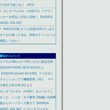
グ2025で第二位？ #076
ホンダ ヴェゼル（e:HEV Z）リアウィ
ンカーを明るいLEDに交換！ 【HONDA
VEZEL VOL.93】
NMAX125改 オイル交換2026 やっぱり
オイルが減ってるね 対策をチャッピーに
相談してみた！
最近のコメント
スマホが壊れたので同じものに新品交換
AQUOS PHONE ZETA SH-01F
に
【AQUOS sense6 SH-54B】 ドコモオン
ラインショップで機種変更（5G）・デー
タ移行 | HCZ BLOG
より
ホンダ ヴェゼル（e:HEV）をぶつけてし
まった…へこみ・キズ修理【前編】自損事
故からディーラー入庫まで【HONDA
VEZEL VOL.96】
に
ホンダ ヴェゼル