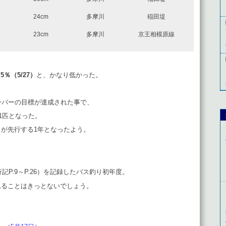
24cm
多摩川
稲田堤
23cm
多摩川
京王相模原線
5％（5/27）
と、かなり低かった。
・
ーバーの目標が達成された事で、
1匹となった。
が先行する1年となったよう。
行記P.9～P.26）を記録したバス釣り初年度。
れることはきっとないでしょう。