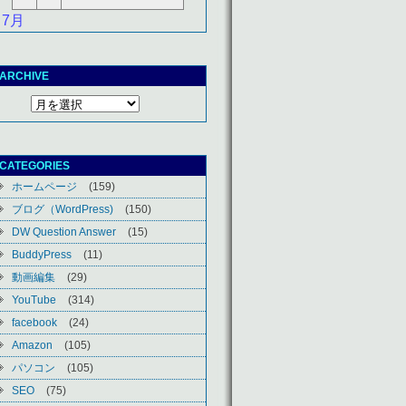
 7月
ARCHIVE
CATEGORIES
ホームページ
(159)
ブログ（WordPress)
(150)
DW Question Answer
(15)
BuddyPress
(11)
動画編集
(29)
YouTube
(314)
facebook
(24)
Amazon
(105)
パソコン
(105)
SEO
(75)