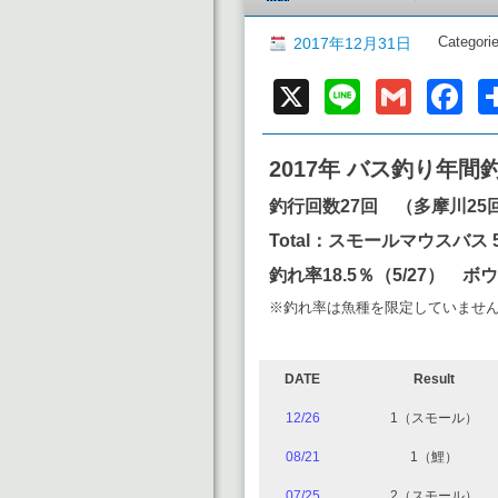
Categori
2017年12月31日
X
Line
Gmai
F
2017年 バス釣り年間
釣行回数27回
（多摩川25
Total：スモールマウスバス
釣れ率18.5％（5/27） ボウ
※釣れ率は魚種を限定していませ
DATE
Result
12/26
1（スモール）
08/21
1（鯉）
07/25
2（スモール）