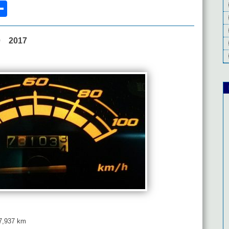
l
acebook
共
有
 2017
,937 km