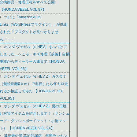
交換部品・修理工程をすべて公開
【HONDA VEZEL VOL.97】
ついに「Amazon Auto
Links（WordPressプラグイン）」が廃止
された？プロダクトが見つかりませ
ん・・・
ホンダ ヴェゼル（e:HEV）をぶつけて
しまった…へこみ・キズ修理【前編】自損
事故からディーラー入庫まで【HONDA
VEZEL VOL.96】
ホンダ ヴェゼル（e:HEV Z）ガス欠？
（航続距離0ｋｍ）で走行したら何キロ走
れるか検証してみた 【HONDA VEZEL
VOL.95】
ホンダ ヴェゼル（e:HEV Z）夏の日焼
け対策アイテムを紹介します！（サンシェ
ード・ダッシュボードマット・小物マッ
ト） 【HONDA VEZEL VOL.94】
竜泉寺の湯 草加谷塚店 年間ランキン