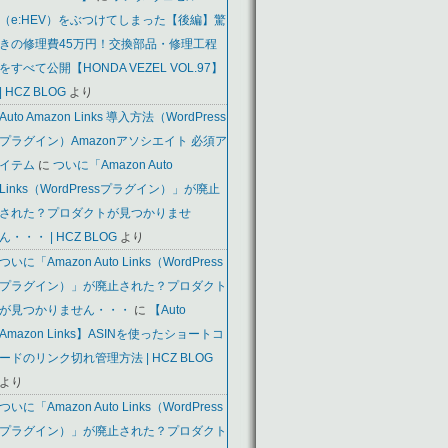
（e:HEV）をぶつけてしまった【後編】驚
きの修理費45万円！交換部品・修理工程
をすべて公開【HONDA VEZEL VOL.97】
| HCZ BLOG
より
Auto Amazon Links 導入方法（WordPress
プラグイン）Amazonアソシエイト 必須ア
イテム
に
ついに「Amazon Auto
Links（WordPressプラグイン）」が廃止
された？プロダクトが見つかりませ
ん・・・ | HCZ BLOG
より
ついに「Amazon Auto Links（WordPress
プラグイン）」が廃止された？プロダクト
が見つかりません・・・
に
【Auto
Amazon Links】ASINを使ったショートコ
ードのリンク切れ管理方法 | HCZ BLOG
より
ついに「Amazon Auto Links（WordPress
プラグイン）」が廃止された？プロダクト