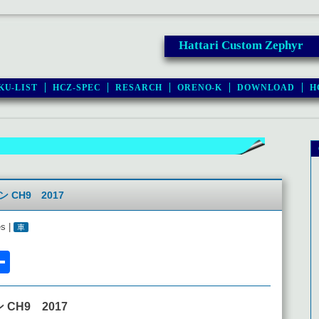
Hattari Custom Zephyr
KU-LIST
HCZ-SPEC
RESARCH
ORENO-K
DOWNLOAD
H
CH9 2017
es |
車
l
acebook
共
有
CH9 2017