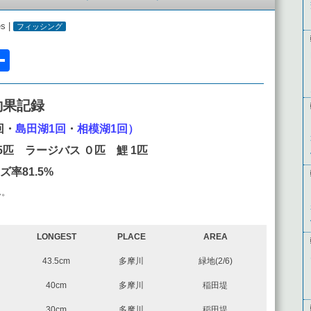
es |
フィッシング
l
acebook
共
有
釣果記録
回・
島田湖1回
・
相模湖1回）
 5匹 ラージバス ０匹 鯉 1匹
ズ率81.5%
ん。
LONGEST
PLACE
AREA
43.5cm
多摩川
緑地(2/6)
40cm
多摩川
稲田堤
30cm
多摩川
稲田堤