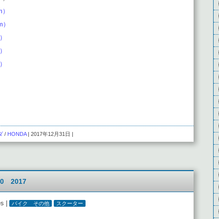
km）
km）
m）
m）
m）
ダ
/
HONDA
| 2017年12月31日 |
 2017
es |
バイク その他
スクーター