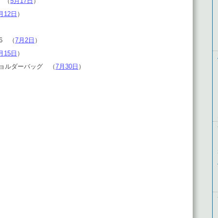
G （
5月17日
）
月12日
）
F6 （
7月2日
）
月15日
）
ワンショルダーバッグ （
7月30日
）